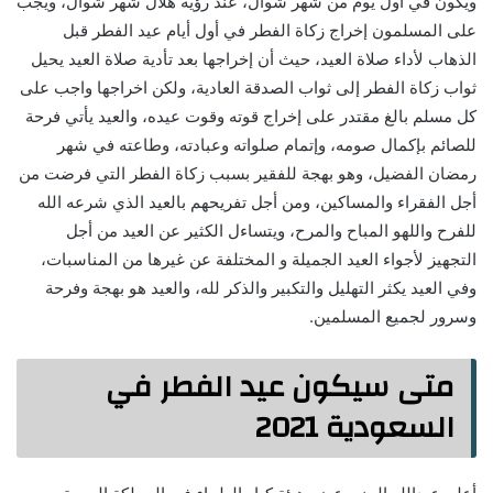
ويكون في أول يوم من شهر شوال، عند رؤية هلال شهر شوال، ويجب
على المسلمون إخراج زكاة الفطر في أول أيام عيد الفطر قبل
الذهاب لأداء صلاة العيد، حيث أن إخراجها بعد تأدية صلاة العيد يحيل
ثواب زكاة الفطر إلى ثواب الصدقة العادية، ولكن اخراجها واجب على
كل مسلم بالغ مقتدر على إخراج قوته وقوت عيده، والعيد يأتي فرحة
للصائم بإكمال صومه، وإتمام صلواته وعبادته، وطاعته في شهر
رمضان الفضيل، وهو بهجة للفقير بسبب زكاة الفطر التي فرضت من
أجل الفقراء والمساكين، ومن أجل تفريحهم بالعيد الذي شرعه الله
للفرح واللهو المباح والمرح، ويتساءل الكثير عن العيد من أجل
التجهيز لأجواء العيد الجميلة و المختلفة عن غيرها من المناسبات،
وفي العيد يكثر التهليل والتكبير والذكر لله، والعيد هو بهجة وفرحة
وسرور لجميع المسلمين.
متى سيكون عيد الفطر في
السعودية 2021