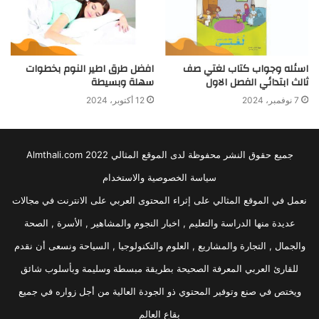
اسئله وجواب كتاب لغتي صف
افضل طرق اطير النوم بخطوات
ثالث ابتدائي الفصل الاول
سهلة وبسيطة
7 نوفمبر، 2024
12 أكتوبر، 2024
جميع حقوق النشر محفوظة لدى الموقع المثالي 2022 Almthali.com
سياسة الخصوصية والاستخدام
نعمل في الموقع المثالي على إثراء المحتوى العربي على الانترنت في مجالات
عديدة منها الدراسة والتعليم , اخبار النجوم والمشاهير , الأسرة , الصحة
والجمال , التجارة والمشاريع , العلوم والتكنولوجيا , السياحة ونسعى أن نقدم
للقارئ العربي المعرفة الصحيحة بطريقة مبسطة وسليمة وبأسلوب شائق
ويختص في صنع وتوفير المحتوي ذو الجودة العالية من أجل زواره في جميع
بقاع العالم