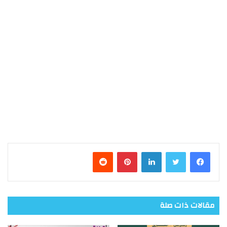
فيسبوك
تويتر
لينكدإن
بينتيريست
مقالات ذات صلة