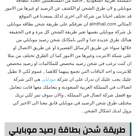
المملكة لعربية السعودية , خاصة من المستعملين الجدد لبطاقة
موبايلي و لان طرق الشحن او الكشف عن الرصيد او غيرها من الامور
قد تختلف احيانا من شركة الى اخرى لذلك يسعدنا في الموقع
المثالي almthali.com ان نعرفكم على طريقة شحن بطاقه موبايلي
بل شركة موبايلي نفسها تغير طريقة الشحن كل مرة و في الحقيقة
هنالك طرق عديدة جدا و التي بامكانك شحن رصيد موبايلي من
خلالها سواء عن طريق الرسائل القصيرة او عن طريق الاتصال او
على شبكة الانترنت وغيرها من الامور كما ان الطرق تختلف من مثلا
ان كنت ترغب في شحن رصيد مخصص للمكالمات او رصيد مخصص
للانترنت و احد الباقات التي تجمع بينهما كلاهما , عموم لكي لا نطيل
عليك يجب عليك ان تدرك على ان شركة
موبايلي
هي اكبر شركة
اتصالات في المملكة العربية السعودية و بتعاملك معها فانت تتعامل
مع افضل شركة اتصال في المملكة , والان سوف تمر لكي نريك
مختلف طرق شحن الرصيد في موبايلي فابق معنا الى الاخير كي
يزول لديك اشكال الشحن .
طريقة شحن بطاقة رصيد موبايلي