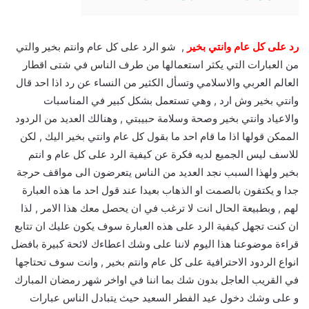
رد على كل عام وانتي بخير
, شو الرد على كل عام وانتم بخير والتي
من العبارات التي يكثر استعمالها من طرف الناس في شتى اقطار
العالم العربي والاسلامي وتسأل الكثير من النساء عن رد اذا احد قال
وانتي بخير وش ارد , وهي تستعمل بشكل كبير في المناسبات
والاعياد وانتي بخير وصحة وسلامة حبيبتي , وهنالك العديد من الردود
الممكن قولها اذا ما قام احد ما بقول كل عام وانتي بخير اليك , لكن
للاسف ليس الجميع لديه فكرة عن كيفية الرد على كل عام و انتم
بخير ولهذا السبب نجد العديد من الناس يتعرضون الى مواقف حرجة
جدا و يكتفون بالصمت او الذهاب بعيدا عند قول احد ما هذه العبارة
لهم , وبطبيعة الحال انت لا ترغب في ان يحصل معك هذا الامر , لذا
ان كنت تجهل كيفية الرد على هذه العبارة سوف يكون عليك ان تتابع
قراءة موضوعنا هذا اليوم لاننا على وشك اعطاءك لائحة كبيرة بافضل
انواع الردود الاحترافية على كل عام وانتم بخير , وانت سوف تحتاجها
في القريب العاجل بدون شك بما اننا في اواخر شهر رمضان المبارك
و على وشك دخول عيد الفطر السعيد حيث يتبادل الناس عبارات