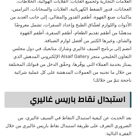
العلامات التجارية ولجميع الغايات: القلايات الهوائية، الخلاطات،
العجانات، قدور الضغط الكهربائية، الغلايات والسخانات، الترامس،
ماكينات صنع القهوة، أطقم القدور والمقالي، إلى جانب العديد من
الأدوات واللوازم لعشّاق الطبخ وإعداد السفرات، تشمل معروضًا
مدهشًا من أطقم تقديم الطعام، أطقم السفرة، أطقم القهوة
والشاي، وغيرها الكثير من أفضل لوازم الضيافة.
انضم إلى برنامج السيف غاليري وشارك متابعيك في دول مجلس
التعاون الخليجي متجر Alsaif Gallery الإلكتروني المدهش الذي
يمتاز بخدمة العملاء التي يوفّرها، وحقّق الدخل من قنواتك المختلفة
من خلال ما تجنيه من العمولات المدهشة على كل عملية شرائية
ناجحة تتمّ من خلالك!
استبدال نقاط باريس غاليري
بعد الحديث عن كيفية استبدال النقاط في السيف غاليري، من
الضروري التعرف على طريقة استبدال نقاط باريس غاليري من خلال
الفقرة التالية: