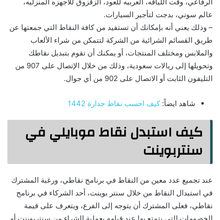
الرفاعي، وقت اللياقه، العربيه للعود، الزقزوق للاجهزه المنزليه،
عالم سوني، بدجت لتأجير السيارات.
– وذلك يعني أنه بإمكانك أن تستفيد من كافة النقاط التي جمعتها عن
طريق القسائم الشرائية من الشركة لتتمكن من شراء الألعاب
والملابس ومختلف المنتجات، أو يمكنك أن تقوم بتبديل نقاطك
وتحويلها إلى ريالات سعودية، وذلك من خلال الإتصال على 907 من
التليفون الثابت أو الاتصال على 902 من أي جوال.
شاهد ايضاً:
كيف احسب نقاط جدارة 1442
كيف استبدل نقاط موبايلي في
سنتربوينت
عند تجميع عدد معين من النقاط في برنامج نقاطي، ورغبة المشترك
في استبدال النقاط من خلال سنتر بوينت، أحد الشركاء في برنامج
نقاطي، فعلى المشترك أن يتوجه إلى الفرع، ويتعرف على قيمة
الخصومات التي يتمتع بها عند قيامه بعملية الشراء من سنتربوينت أو