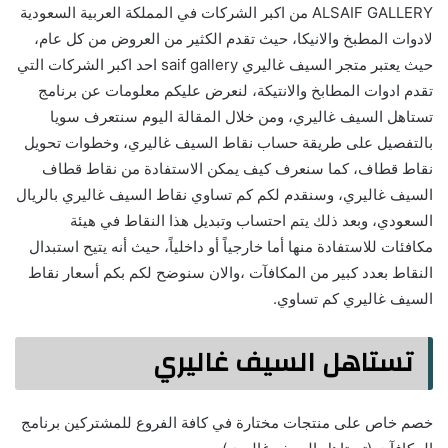
ALSAIF GALLERY‏ من اكبر الشركات في المملكة العربية السعودية
لادوات المطبخ والانيكا، حيث تقدم الكثير من العروض من كل عام،
حيث يعتبر متجر السيف غاليري saif gallery احد اكبر الشركات التي
تقدم ادوات المطابخ والانتيكة، لنعرض عليكم معلومات عن برنامج
تستاهل السيف غاليري، ومن خلال المقالة اليوم سنتعرف سويا
بالتفصيل على طريقة حساب نقاط السيف غاليري، وخطوات تحويل
نقاط قطاف، كما سنعرف كيف يمكن الاستفادة من نقاط قطاف
السيف غاليري، وسنقدم لكم كم تساوي نقاط السيف غاليري بالريال
السعودي، وبعد ذلك يتم احتساب وتبديل هذا النقاط في هيئة
مكافئات للاستفادة منها أما خارجياً أو داخلياً، حيث أنه يتيح استبدال
النقاط بعدد كبير من المكافآت ،والان سنوضح لكم بكم أسعار نقاط
السيف غاليري كم تساوي.
تستاهل السيف غاليري
خصم خاص على منتجات مختارة في كافة الفروع للمشتركين برنامج