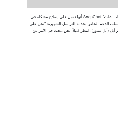
أعلنت شركة “السناب” Snap، المالكة لخدمة التراسل الشهيرة “سناب شات” SnapChat أنها تعمل على إصلاح مشكلة في
 حساب الدعم الخاص بخدمة التراسل الشهيرة: ”نحن على
 (أبل ستور). انتظر قليلاً، نحن نبحث في الأمر عن