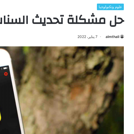
علوم وتكنولوجيا
حل مشكلة تحديث السناب الج
almthali
7 يناير، 2022