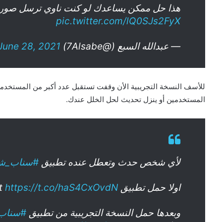
هذا حل ممكن يساعدك لو كنت ناوي ترسل صورة
pic.twitter.com/lQ0SJs2FyX
— عبدالله السبع (@7Alsabe)
June 28, 2021
‏‎للأسف النسخة التجريبية الأن وقفت تستقبل عدد أكبر من المستخدم
المستخدمين أو ينزل تحديث لحل الخلل عندك.
لأي شخص حدث وتعطل عنده تطبيق
#سناب_ش
اولا حمل تطبيق TestFlight
https://t.co/haS4CxOvdN
وبعدها حمل النسخة التجريبية من تطبيق
#سناب