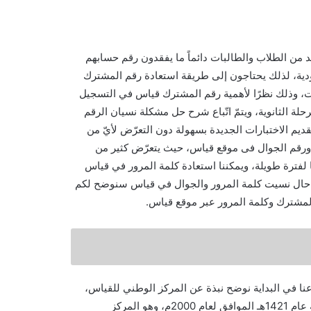
من الطلاب والطالبات دائماً ما يفقدون رقم حسابهم
دية، لذلك يحتاجون إلى طريقة استعادة رقم المشترك
نت، وذلك نظرًا لأهمية رقم المشترك قياس في التسجيل
لة الثانوية، ويتمّ اتّباع شرح حل مشكلة نسيان الرقم
ديم الاختبارات الجديدة بسهولة دون التعرّض لأيّ من
رقم الجوال فى موقع قياس، حيث يتعرّض كثير من
فترة طويلة، ويمكننا استعادة كلمة المرور في قياس
ي حال نسيت كلمة المرور والجوال في قياس سنوضح لكم
مشترك وكلمة المرور عبر موقع قياس.
 في البداية نوضح نبذة عن المركز الوطني للقياس،
لقد تمّ تأسيس المركز الوطنيّ للقياس في المملكة العربية السعودية عام 1421هـ الموافق لعام 2000م، وهو المركز