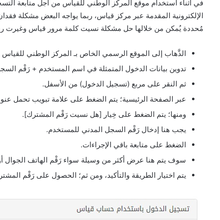
في أثناء استخدام موقع المركز الوطني للقياس من أجل متابعة التسجيل
الإلكترونية المقدمة عبر مركز قياس، ربما يواجه البعض مشكلة فقدا
مُحددة يُمكن من خلالها حل مشكلة نسيت كلمة مرور قياس وغيرت رق
الذَّهاب إلى الموقع الرسمي الخاص بـ المركز الوطني للقياس 
تدوين بيانات الدخول المتمثلة في اسم المستخدم + رَقْم السج
ثم النقر على مربع (تسجيل الدخول) من الأسفل.
عبر الصفحة الرئيسية؛ يتم الضغط على علامة تبويب تحمل عنوان 
ومنها؛ يتم الضغط على خِيار [هل نسيت رَقْم المشترك].
يجب هنا إدخال رَقْم السجل المدني للمستخدم.
الضغط على متابعة باقي الإجراءات.
سوف يتم هنا عرض أكثر من وسيلة سواء رَقْم الهاتف الجوال أو ا
يتم اختيار الطريقة والتأكيد، ومن ثم؛ الحصول على رَقْم ال