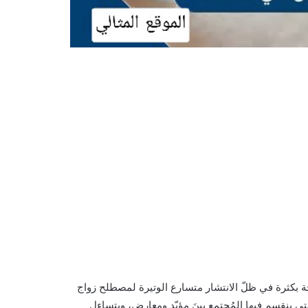
بكثرة في ظلّ الانتشار متسارع الوتيرة لمصطلح زواج
ي ينقسم فيها المُجتمع بينَ مؤيّدٍ ومعارض، ويتساءل