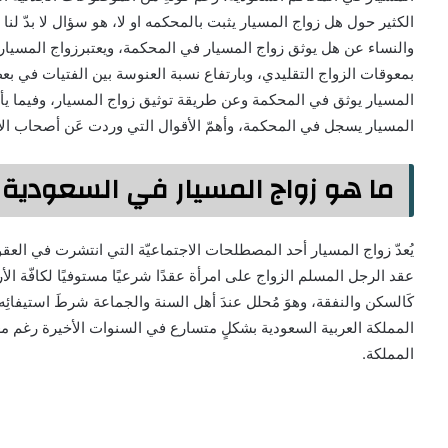
الكثير حول هل زواج المسيار يثبت بالمحكمه او لا، هو سؤال لا بدّ لنا 
والنساء عن هل يوثق زواج المسيار في المحكمة، ويعتبرزواج المسيار ه
بمعوقات الزواج التقليدي، وبارتفاع نسبة العنوسة بين الفتيات في 
المسيار يوثق في المحكمة وعن طريقة توثيق زواج المسيار، وفيما يأتي
المسيار يسجل في المحكمة، وأهمّ الأقوال التي وردت عَن أصحاب ا
ما هو زواج المسيار في السعودية
يُعدّ زواج المسيار أحد المصطلحات الاجتماعيّة التي انتشرت في العقود
عقد الرجل المسلم الزواج على امرأة عقدًا شرعيًا مستوفيًا لكافّة ال
كَالسكن والنفقة، وهوَ مُحلل عندَ أهل السنة والجماعة شرطَ استيفائِ
المملكة العربية السعودية بشكلٍ متسارع في السنوات الأخيرة رغم معارض
المملكة.