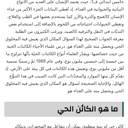
خامس ابتدائي ف1، حيث يعتمد الإنسان على العديد من الأنواع
النباتية والحيوانية في الغذاء، إذ تُغطي النباتات الجزء الأكبر من غذاء
الإنسان كالقمح والذرة والأرز كما يستخدم بعضها في الطب والعلاج،
وتغطي الحيوانات احتياجاته من اللحوم بالإضافة إلى استخدام بعض
الثديّات في النقل والترفيه كالصيد، ويرغب الكثيرون من الطلبة
معرفة الجواب الصحيح لهذا السؤال المكان الذي يعيش فية المخلوق
الحي ويحصل منة على الغذاء هو، درس علماء الأحياء الكائنات الحية
من حيث خصائصها، ويقدّر العلماء أنواع الكائنات الحيًة بأنّها تتراوح ما
بين خمسة إلى خمسين مليون نوع، وفي عام 1988 تمّ رسميًا تسمية
أقل من مليوني نوع، وتعيش هذه الكائنات في كل بيئة على الأرض، إذ
تقدّم كل منها الموارد والمحدّدات التي كانت السبب في هذا التنوُّع
الهائل، والإجابة الصحيحة لسؤال هو المكان الذي يعيش فيه المخلوق
الحي ويحصل منه على الغذاء هو.
ما هو الكائن الحي
كائن حي له بنية منظمة، يمكن أن يتفاعل مع المحفزات، ويتكاثر