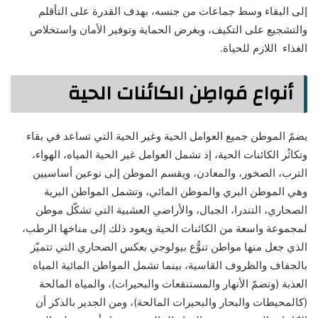
إلى البقاء وسط جماعات من جنسه، بهدف القدرة على التأقلم
والتشجيع على التكيف، وبغرض الحماية وتوفير الأمان واستخلاص
الغذاء اللازم للحياة.
أنواع مَواطِن الكائنات الحية
يضمّ الموطن جميع العوامل الحية وغير الحية التي تساعد في بقاء
وتكاثُر الكائنات الحية، إذ تشمل العوامل غير الحية المياه، الهواء،
الترب، الصخور، والمعادن، ويقسم الموطن إلى نوعين أساسيين
وهي الموطن البري والموطن المائي، وتشمل المواطن البرية
الصحاري، التندرا، الجبال، والأراضي العشبية التي تشكّل موطن
لمجموعة واسعة من الكائنات الحية ويعود ذلك إلى مناخها الرطب،
الذي جعل منها مواطن تنوُّع بيولوجي بعكس الصحاري التي تتميّز
بالجفاف والظروف القاسية، بينما تشمل المواطن المائية المياه
العذبة (وتضمّ الأنهار والمستنقعات والبحيرات)، والمياه المالحة
(كالمحيطات والبحار والبحيرات المالحة)، ومن الجدير بالذكر أن