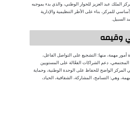
ة 1424 هجري– 2004 ميلادي، بإنشاء مركز الملك عبد العزيز للحوار الوطني، والذي بدء بموجبه
اسي للمركز، بناء على الأطر التنظيمية والإدارية
د السبيل.
ني وقيمه
أمور مهمة، منها: التشجيع على التواصل الفاعل،
ار المجتمعي، دعم الشراكات الفعّالة على المستويين
ي المركز الواضح للحفاظ على الوحدة الوطنية، وحماية
همة، وهي: التسامح، المشاركة، الشفافية، الحياد،