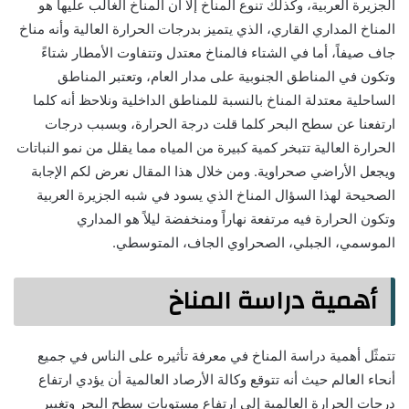
الجزيرة العربية، وكذلك تنوع المناخ إلا أن المناخ الغالب عليها هو
المناخ المداري القاري، الذي يتميز بدرجات الحرارة العالية وأنه مناخ
جاف صيفاً، أما في الشتاء فالمناخ معتدل وتتفاوت الأمطار شتاءً
وتكون في المناطق الجنوبية على مدار العام، وتعتبر المناطق
الساحلية معتدلة المناخ بالنسبة للمناطق الداخلية ونلاحظ أنه كلما
ارتفعنا عن سطح البحر كلما قلت درجة الحرارة، وبسبب درجات
الحرارة العالية تتبخر كمية كبيرة من المياه مما يقلل من نمو النباتات
ويجعل الأراضي صحراوية. ومن خلال هذا المقال نعرض لكم الإجابة
الصحيحة لهذا السؤال المناخ الذي يسود في شبه الجزيرة العربية
وتكون الحرارة فيه مرتفعة نهاراً ومنخفضة ليلاً هو المداري
الموسمي، الجبلي، الصحراوي الجاف، المتوسطي.
أهمية دراسة المناخ
تتمثًل أهمية دراسة المناخ في معرفة تأثيره على الناس في جميع
أنحاء العالم حيث أنه تتوقع وكالة الأرصاد العالمية أن يؤدي ارتفاع
درجات الحرارة العالمية إلى ارتفاع مستويات سطح البحر وتغيير