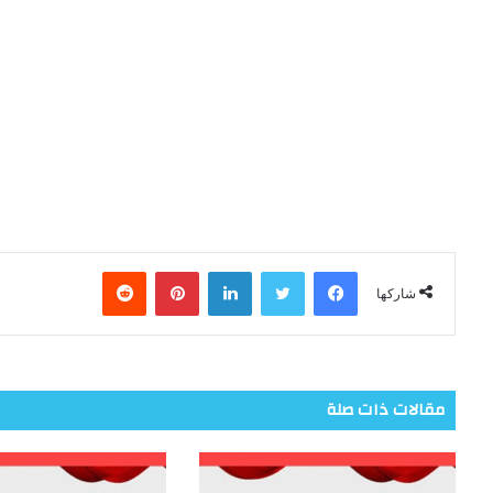
فيسبوك
تويتر
لينكدإن
بينتيريست
شاركها
مقالات ذات صلة