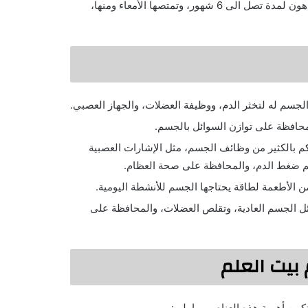
الفيتامينات الذائبة داخل الدهون: ويمكن للجسم تخزينها في الدهون لمدة تصل الى 6 شهور، وتمتصها الأمعاء ومنها،
جسم له لتخثر الدم، ووظيفة العضلات، والجهاز العصبي.
لمحافظة على توازن السوائل بالجسم.
كم بالكثير من وظائف الجسم، مثل الإشارات العصبية
ظم ضغط الدم، والمحافظة على صحة العظام.
 الأطعمة لطاقة يحتاجها الجسم للأنشطة اليومية.
ئل الجسم العادية، وتقلص العضلات، والمحافظة على
 بيت العلم
من أهمية هذه العناصر بما يلي: