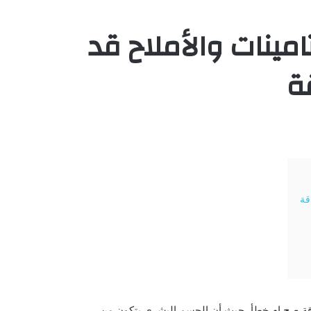
ينات والأملاح قد
ة
قة
اقة صح ام خطأ، حيث أن الجسم البشري يتكون من