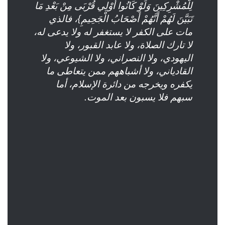
لِلْمُشْرِكِينَ وَلَوْ كَانُوا أُوْلِي قُرْبَى مِنْ بَعْدِ مَا
تَبَيَّنَ لَهُمْ أَنَّهُمْ أَصْحَابُ الْجَحِيمِ}، فالذي
مات على الكفر لا يستغفر له ولا يدعى له،
لا تارك الصلاة، ولا عابد القبور، ولا
اليهودي، ولا النصراني، ولا الشيوعي، ولا
القادياني، ولا أشباههم ممن يتعاطى ما
يكفره ويخرجه من دائرة الإسلام، أما
سبهم فلا يسبون بعد الموت.