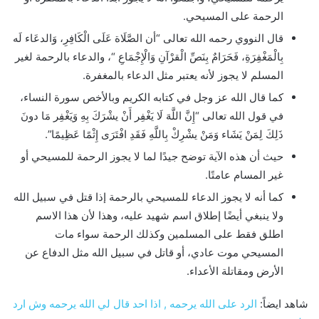
الرحمة على المسيحي.
قال النووي رحمه الله تعالى “أن الصَّلَاة عَلَى الْكَافِرِ، وَالدعَاء لَه
بِالْمَغْفِرَةِ، فَحَرَامٌ بِنَصِّ الْقرْآنِ وَالْإِجْمَاعِ “، والدعاء بالرحمة لغير
المسلم لا يجوز لأنه يعتبر مثل الدعاء بالمغفرة.
كما قال الله عز وجل في كتابه الكريم وبالأخص سورة النساء،
في قول الله تعالى “إِنَّ اللَّهَ لَا يَغْفِر أَنْ يشْرَكَ بِهِ وَيَغْفِر مَا دونَ
ذَلِكَ لِمَنْ يَشَاء وَمَنْ يشْرِكْ بِاللَّهِ فَقَدِ افْتَرَى إِثْمًا عَظِيمًا”.
حيث أن هذه الآية توضح جيدًا لما لا يجوز الرحمة للمسيحي أو
غير المسام عامتًا.
كما أنه لا يجوز الدعاء للمسيحي بالرحمة إذا قتل في سبيل الله
ولا ينبغي أيضًا إطلاق اسم شهيد عليه، وهذا لأن هذا الاسم
اطلق فقط على المسلمين وكذلك الرحمة سواء مات
المسيحي موت عادي، أو قاتل في سبيل الله مثل الدفاع عن
الأرض ومقاتلة الأعداء.
شاهد ايضاً:
الرد على الله يرحمه , اذا احد قال لي الله يرحمه وش ارد