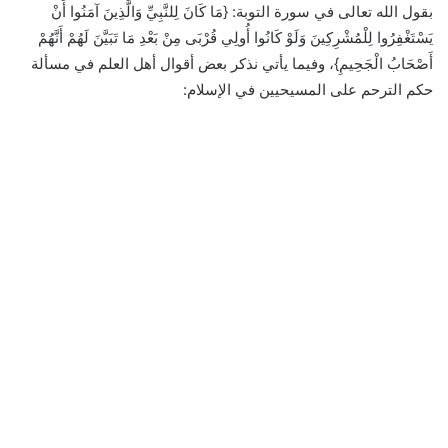
بقول الله تعالى في سورة التوبة: {مَا كَانَ لِلنَّبِيِّ وَالَّذِينَ آمَنُوا أَنْ
يَسْتَغْفِرُوا لِلْمُشْرِكِينَ وَلَوْ كَانُوا أُولِي قُرْبَى مِنْ بَعْدِ مَا تَبَيَّنَ لَهُمْ أَنَّهُمْ
أَصْحَابُ الْجَحِيمِ}، وفيما يأتي نذكر بعض أقوال أهل العلم في مسألة
حكم الترحم على المسيحيين في الإسلام: