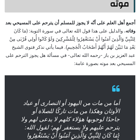
موته
أجمع أهل العلم على أنّه لا يجوز للمسلم أن يترحم على المسيحي بعد
وفاته
، والدليل على هذا قول الله تعالى في سورة التوبة: {مَا كَانَ
لِلنَّبِيِّ وَالَّذِينَ آمَنُوا أَنْ يَسْتَغْفِرُوا لِلْمُشْرِكِينَ وَلَوْ كَانُوا أُولِي قُرْبَى مِنْ
بَعْدِ مَا تَبَيَّنَ لَهُمْ أَنَّهُمْ أَصْحَابُ الْجَحِيمِ}. فيما يأتي نذكر فتوى الشيخ
عبد العزيز بن باز -رحمه الله تعالى- في مسألة هل يجوز الترحم على
المسيحي بعد موته بصورة عامة:
أما من مات من اليهود أو النصارى أو عباد
الأوثان وهكذا من مات تاركًا للصلاة أو
جاحدًا لوجوبها هؤلاء كلهم لا يدعى لهم ولا
يترحم عليهم ولا يستغفر لهم؛ لقول الله:
{مَا كَانَ لِلنَّبِيِّ وَالَّذِينَ آمَنُوا أَنْ يَسْتَغْفِرُوا