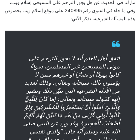
مازلنا في الحديث عن هل يجوز الترحم على المسيحي إسلام ويب،
وفي ما جاء في الفتوى رقم 240895 على موقع إسلام ويب بخصوص
هذه المسألة الشرعية، نذكر الآتي:
اتفق أهل العلم أنه لا يجوز الترحم على
موتى المسيحين غير المسلمين، سواءً
كانوا يهودًا أو نصارًا أو غيرهم ممن لا
يؤمنون بالله سبحانه وتعالى، وذلك لعديد
من الأدلة الشرعية التي تبيّن ذلك وتشير
إليه كقوله سبحانه وتعالى: {مَا كَانَ لِلنَّبِيِّ
وَالَّذِينَ آمَنُوا أَنْ يَسْتَغْفِرُوا لِلْمُشْرِكِينَ وَلَوْ
كَانُوا أُولِي قُرْبَى مِنْ بَعْدِ مَا تَبَيَّنَ لَهُمْ أَنَّهُمْ
أَصْحَابُ الْجَحِيمِ}. وقد ورد عن النبي صلى
الله عليه وسلم أنّه قال: “والذي نفسي
بيده؛ لا يسمع بي أحد من هذه الأمة، ولا