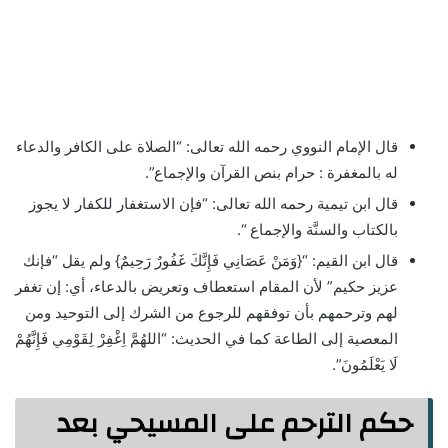
قال الإمام النووي رحمه الله تعالى: “الصلاة على الكافر والدعاء
له بالمغفرة : حرام بنص القرآن والإجماع”.
قال ابن تيمية رحمه الله تعالى: “فإن الاستغفار للكفار لا يجوز
بالكتاب والسنَّة والإجماع “.
قال ابن القيم: “{وَمَنْ عَصَانِي فَإِنَّكَ غَفُورٌ رَحِيمٌ} ولم يقل “فإنك
عزيز حكيم” لأن المقام استعطاف وتعريض بالدعاء، أي: إن تغفر
لهم وترحمهم بأن توفقهم للرجوع من الشرك إلى التوحيد ومن
المعصية إلى الطاعة كما في الحديث: “اللهُمَّ اِغْفِرْ لِقَوْمِي فَإِنَّهُمْ
لَا يَعْلَمُونَ”.
حكم الترحم على المسيحي بعد