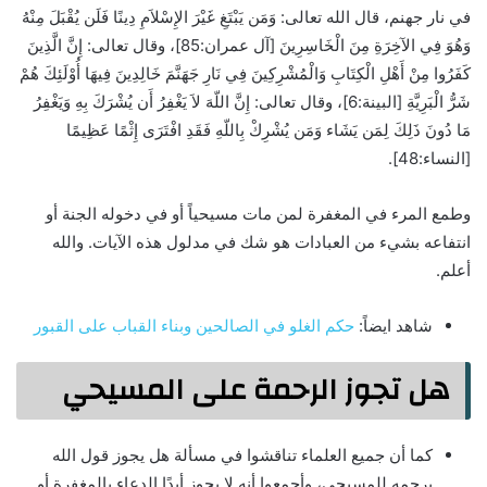
في نار جهنم، قال الله تعالى: وَمَن يَبْتَغِ غَيْرَ الإِسْلاَمِ دِينًا فَلَن يُقْبَلَ مِنْهُ
وَهُوَ فِي الآخِرَةِ مِنَ الْخَاسِرِينَ [آل عمران:85]، وقال تعالى: إِنَّ الَّذِينَ
كَفَرُوا مِنْ أَهْلِ الْكِتَابِ وَالْمُشْرِكِينَ فِي نَارِ جَهَنَّمَ خَالِدِينَ فِيهَا أُوْلَئِكَ هُمْ
شَرُّ الْبَرِيَّةِ [البينة:6]، وقال تعالى: إِنَّ اللّهَ لاَ يَغْفِرُ أَن يُشْرَكَ بِهِ وَيَغْفِرُ
مَا دُونَ ذَلِكَ لِمَن يَشَاء وَمَن يُشْرِكْ بِاللّهِ فَقَدِ افْتَرَى إِثْمًا عَظِيمًا
[النساء:48].
وطمع المرء في المغفرة لمن مات مسيحياً أو في دخوله الجنة أو
انتفاعه بشيء من العبادات هو شك في مدلول هذه الآيات. والله
أعلم.
شاهد ايضاً:
حكم الغلو في الصالحين وبناء القباب على القبور
هل تجوز الرحمة على المسيحي
كما أن جميع العلماء تناقشوا في مسألة هل يجوز قول الله
يرحمه للمسيحي، وأجمعوا أنه لا يجوز أبدًا الدعاء بالمغفرة أو