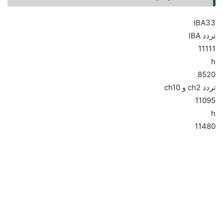
IBA33
تردد IBA
11111
h
8520
تردد ch2 و ch10
11095
h
11480