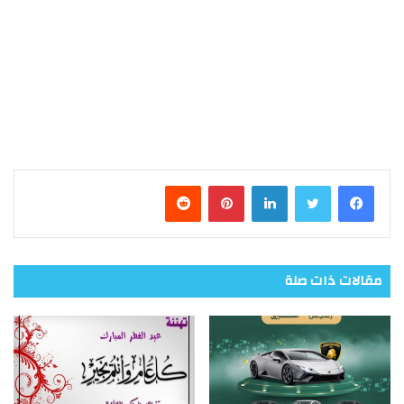
فيسبوك
تويتر
لينكدإن
بينتيريست
مقالات ذات صلة