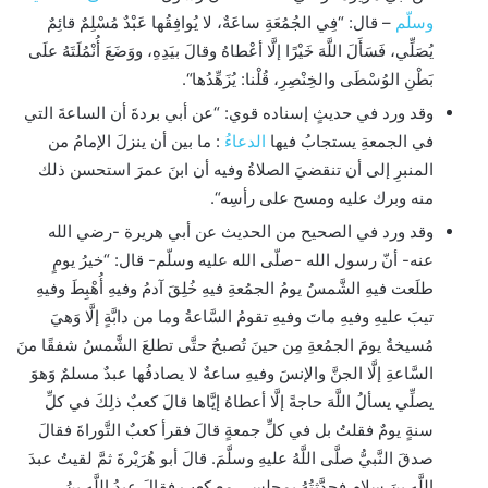
وسلّم
– قال: “
فِي الجُمُعَةِ ساعَةٌ، لا يُوافِقُها عَبْدٌ مُسْلِمٌ قائِمٌ
يُصَلِّي، فَسَأَلَ اللَّهَ خَيْرًا إلَّا أعْطاهُ وقالَ بيَدِهِ، ووَضَعَ أُنْمُلَتَهُ علَى
بَطْنِ الوُسْطَى والخِنْصِرِ، قُلْنا: يُزَهِّدُها
“.
وقد ورد في حديثٍ إسناده قوي: “
عن أبي بردةَ
أن
الساعةَ التي
في الجمعةِ يستجابُ فيها
الدعاءُ
:
ما
بين
أن
ينزلَ
الإمامُ
من
المنبرِ
إلى
أن
تنقضيَ
الصلاةُ
وفيه
أن
ابنَ عمرَ استحسن ذلك
منه وبرك عليه ومسح على رأسِه
“.
وقد ورد في الصحيح من الحديث عن أبي هريرة -رضي الله
عنه- أنّ رسول الله -صلّى الله عليه وسلّم- قال: “
خيرُ يومٍ
طلَعت فيهِ الشَّمسُ يومُ الجمُعةِ فيهِ خُلِقَ آدمُ وفيهِ أُهْبِطَ وفيهِ
تيبَ عليهِ وفيهِ ماتَ وفيهِ تقومُ السَّاعةُ وما من دابَّةٍ إلَّا وَهيَ
مُسيخةٌ يومَ الجمُعةِ مِن حينَ تُصبحُ حتَّى تطلعَ الشَّمسُ شفقًا منَ
السَّاعةِ إلَّا الجنَّ والإنسَ وفيهِ
ساعةٌ
لا يصادفُها عبدٌ مسلمٌ وَهوَ
يصلِّي يسألُ اللَّهَ حاجةً إلَّا أعطاهُ إيَّاها
قالَ
كعبٌ ذلِكَ في كلِّ
سنةٍ يومٌ
فقلتُ
بل في كلِّ جمعةٍ
قالَ
فقرأ كعبٌ التَّوراةَ فقالَ
صدقَ النَّبيُّ صلَّى اللَّهُ عليهِ وسلَّمَ.
قالَ
أبو
هُرَيْرةَ
ثمَّ لقيتُ عبدَ
اللَّهِ بنَ سلامٍ فحدَّثتُهُ بمجلسي مع كعبٍ فقالَ عبدُ اللَّهِ بنُ