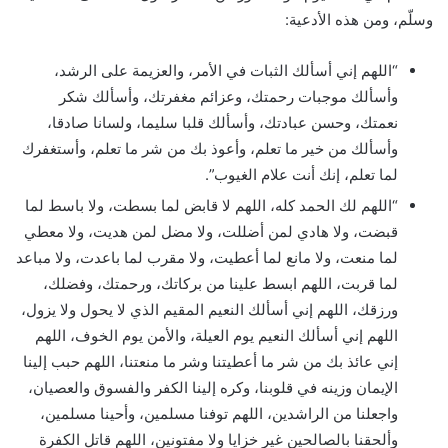
وسلّم، ومن هذه الأدعية:
“اللهم إني أسألك الثبات في الأمر، والعزيمة على الرشد،
وأسألك موجبات رحمتك، وعزائم مغفرتك، وأسألك شكر
نعمتك، وحسن عبادتك، وأسألك قلبا سليما، ولسانا صادقا،
وأسألك من خير ما تعلم، وأعوذ بك من شر ما تعلم، وأستغفرك
لما تعلم، إنك أنت علام الغيوب”.
“اللهم لك الحمد كله، اللهم لا قابض لما بسطت، ولا باسط لما
قبضت، ولا هادي لمن أضللت، ولا مضل لمن هديت، ولا معطي
لما منعت، ولا مانع لما أعطيت، ولا مقرب لما باعدت، ولا مباعد
لما قربت، اللهم ابسط علينا من بركاتك، ورحمتك، وفضلك،
ورزقك، اللهم إني أسألك النعيم المقيم الذي لا يحول ولا يزول،
اللهم إني أسألك النعيم يوم العيلة، والأمن يوم الخوف، اللهم
إني عائذ بك من شر ما أعطيتنا وشر ما منعتنا، اللهم حبب إلينا
الإيمان وزينه في قلوبنا، وكره إلينا الكفر والفسوق والعصيان،
واجعلنا من الراشدين، اللهم توفنا مسلمين، وأحينا مسلمين،
وألحقنا بالصالحين غير خزايا ولا مفتونين، اللهم قاتل الكفرة