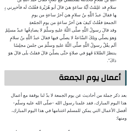
سلامٍ
قد
عَلِمْتُ
أيَّةَ
ساعةٍ
هيَ
قالَ
أبو
هُرَيْرةَ
فقُلتُ
لَه
فأخبِرني
بِ
ها
فقالَ عبدُ اللَّهِ بنُ سلامٍ
هيَ
آخرُ
ساعةٍ
من يومِ
الجمعةِ
فقُلتُ
كيفَ
هيَ
آخرُ
ساعةٍ
من يومِ الجمُعةِ
وقد
قالَ
رسولُ اللَّهِ صلَّى اللَّهُ عليهِ وسلَّمَ لا يصادِفُها عبدٌ مسلِمٌ
وَهوَ يصلِّي وتِلكَ السَّاعةُ لا يصلِّي فيها فقالَ عبدُ اللَّهِ بنُ سلامٍ
ألَم يقُلْ رسولُ اللَّهِ صلَّى اللَّهُ عليهِ وسلَّمَ من جلسَ مجلِسًا
ينتظرُ الصَّلاةَ فَهوَ في صلاةٍ حتَّى يصلِّيَ
قالَ
فقلتُ
بلَى
قالَ
هوَ
ذاكَ
“.
أعمال يوم الجمعة
بعد ذكر جملة من أحاديث عن يوم الجمعة لا بدّ لنا بوقفة مع أعمال
هذا اليوم المبارك، فقد علمنا رسول الله -صلّى الله عليه وسلّم-
أفضل الأعمال التي يمكن للمسلم اغتنامها في هذا اليوم المبارك،
ومنها: