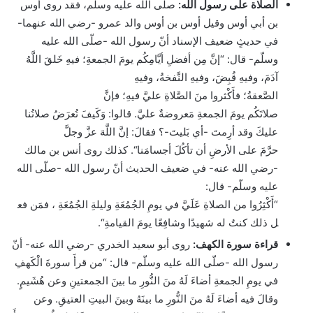
الصلاة على رسول الله:
صلّى الله عليه وسلّم، فقد روى أوس
بن أبي أوس وقيل أوس بن أوس والد عمرو -رضي الله عنهما-
في حديثٍ ضعيف الإسناد أنّ رسول الله -صلّى الله عليه
وسلّم- قال: “
إنَّ
مِن
أفضلِ
أيَّامِكُم
يومَ
الجمعةِ
؛
فيهِ
خَلقَ اللَّهُ
آدَمَ، وفيهِ قُبِضَ، وفيهِ النَّفخةُ، وفيهِ
الصَّعقةُ؛
فأَكْثروا
منَ
الصَّلاةِ
عليَّ
فيهِ
؛ فإنَّ
صلاتَكُم
يومَ
الجمعةِ
مَعروضةٌ
عليَّ
. قالوا: وَكَيفَ تُعرَضُ صلاتُنا
عليكَ وقد أرِمتَ -أي بَليتَ-؟ فقالَ:
إنَّ
اللَّهَ عزَّ وجلَّ
حرَّمَ
على
الأرضِ
أن
تأكُلَ أجسامَنا
“. كذلك روى أنس بن مالك
-رضي الله عنه- في ضعيف الحديث أنّ رسول الله -صلّى الله
عليه وسلّم- قال:
“
أَكْثِرُوا
من
الصلاةِ
عَلَيَّ
في
يومِ
الجُمُعَةِ
وليلةِ
الجُمُعَةِ
،
فمَن
فع
ل ذلك كنتُ
له
شهيدًا وشافِعًا
يومَ
القيامةِ
“.
قراءة سورة الكهف:
روى أبو سعيد الخدري -رضي الله عنه- أنّ
رسول الله -صلّى الله عليه وسلّم- قال: “
من
قرأَ سورةَ الْكَهفِ
في يومِ الجمعةِ
أضاءَ
لَهُ
منَ
النُّورِ
ما
بينَ
الجمعتينِ
وعن هُشَيمٍ.
وقالَ فيه
أضاءَ
لَهُ
منَ
النُّورِ
ما
بينَهُ وبينَ البيتِ العتيقِ. وعن