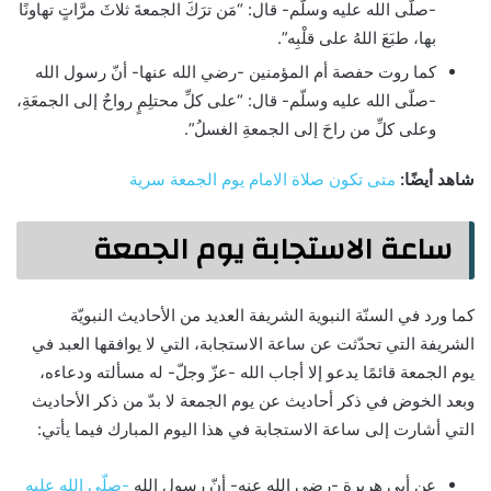
-صلّى الله عليه وسلّم- قال: “مَن ترَكَ الجمعةَ ثلاثَ مرَّاتٍ تهاونًا
بها، طبَعَ اللهُ على قلْبِه”.
كما روت حفصة أم المؤمنين -رضي الله عنها- أنّ رسول الله
-صلّى الله عليه وسلّم- قال: “على كلِّ محتلِمٍ رواحٌ إلى الجمعَةِ،
وعلى كلِّ من راحَ إلى الجمعةِ الغسلُ”.
شاهد أيضًا:
متى تكون صلاة الامام يوم الجمعة سرية
ساعة الاستجابة يوم الجمعة
كما ورد في السنّة النبوية الشريفة العديد من الأحاديث النبويّة
الشريفة التي تحدّثت عن ساعة الاستجابة، التي لا يوافقها العبد في
يوم الجمعة قائمًا يدعو إلا أجاب الله -عزّ وجلّ- له مسألته ودعاءه،
وبعد الخوض في ذكر أحاديث عن يوم الجمعة لا بدّ من ذكر الأحاديث
التي أشارت إلى ساعة الاستجابة في هذا اليوم المبارك فيما يأتي:
عن أبي هريرة -رضي الله عنه- أنّ رسول الله
-صلّى الله عليه