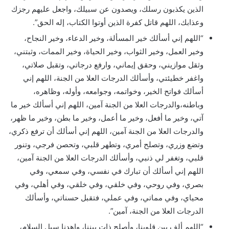
الذين يكذبون رسلك، ويصدون عن سبيلك، واجعل عليهم رجزك
وعذابك، اللهم قاتل كفرة الذين أوتوا الكتاب، إله الحق”.
“اللهم إني أسألك خير المسألة، وخير الدعاء، وخير النجاح،
وخير العمل، وخير الثواب، وخير الحياة، وخير الممات، وثبتني،
وثقل موازيني، وحقق إيماني، وارفع درجاتي، وتقبل صلاتي،
واغفر خطيئتي، وأسألك الدرجات العلا من الجنة، اللهم إني
أسألك فواتح الخير، وخواتمه، وجوامعه، وأوله، وظاهره،
وباطنه،والدرجات العلا من الجنة آمين، اللهم إني أسألك خير ما
آتي، وخير ما أفعل، وخير ما أعمل، وخير ما بطن، وخير ما ظهر،
والدرجات العلا من الجنة آمين، اللهم إني أسألك أن ترفع ذكري،
وتضع وزري، وتصلح أمري، وتطهر قلبي، وتحصن فرجي، وتنور
قلبي، وتغفر لي ذنبي، وأسألك الدرجات العلا من الجنة آمين،
اللهم إني أسألك أن تبارك في نفسي، وفي سمعي، وفي
بصري، وفي روحي، وفي خلقي، وفي خلقي، وفي أهلي، وفي
محياي، وفي مماتي، وفي عملي، فتقبل حسناتي، وأسألك
الدرجات العلا من الجنة، آمين”.
“اللهم ألف بين قلوبنا، وأصلح ذات بيننا، واهدنا سبل السلام،