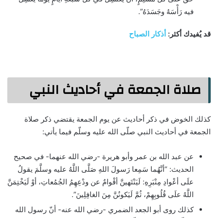
فيه رَأْسَهُ وجَسَدَهُ”.
قد يُفيدك أكثر:
أذكار الصباح
صلاة الجمعة في أحاديث النبي
كذلك الخوض في ذكر أحاديث عن يوم الجمعة يقتضي ذكر صلاة
الجمعة في أحاديث النبي صلّى الله عليه وسلّم فيما يأتي:
عن عبد الله بن عمر وأبو هريرة -رضي الله عنهما- في صحيح
الحديث: “أنَّهُما سَمِعا رَسولَ اللهِ صَلَّى اللَّهُ عليه وسلَّمَ يقولُ
علَى أعْوادِ مِنْبَرِهِ: لَيَنْتَهينَّ أقْوامٌ عن ودْعِهِمُ الجُمُعاتِ، أوْ لَيَخْتِمَنَّ
اللَّهُ علَى قُلُوبِهِمْ، ثُمَّ لَيَكونُنَّ مِنَ الغافِلِينَ”.
كذلك روى أبو الجعد الضمري -رضي الله عنه- أنّ رسول الله