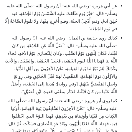
عن أبي هريرة -رضي الله عنه- أنّ رسول الله -صلّى الله عليه
وسلّم- قال: “خَيْرُ يَومٍ طَلَعَتْ عليه الشَّمْسُ يَوْمُ الجُمُعَةِ، فيه
خُلِقَ آدَمُ، وفيهِ أُدْخِلَ الجَنَّةَ، وفيهِ أُخْرِجَ مِنْها، ولا تَقُومُ السَّاعَةُ إلَّا
في يَومِ الجُمُعَةِ”.
كذلك روى حذيفة بن اليمان -رضي الله عنه- أنّ رسول الله
-صلّى الله عليه وسلّم- قال: “أضَلَّ اللَّهُ عَنِ الجُمُعَةِ مَن كانَ
قَبْلَنا، فَكانَ لِلْيَهُودِ يَوْمُ السَّبْتِ، وكانَ لِلنَّصارَى يَوْمُ الأحَدِ، فَجاءَ
اللَّهُ بنا فَهَدانا اللَّهُ لِيَومِ الجُمُعَةِ، فَجَعَلَ الجُمُعَةَ، والسَّبْتَ، والأحَدَ،
وكَذلكَ هُمْ تَبَعٌ لنا يَومَ القِيامَةِ، نَحْنُ الآخِرُونَ مِن أهْلِ الدُّنْيا،
والأوَّلُونَ يَومَ القِيامَةِ، المَقْضِيُّ لهمْ قَبْلَ الخَلائِقِ وفي رِوايَةِ
واصِلٍ المَقْضِيُّ بيْنَهُمْ. [وفي رواية]: هُدِينا إلى الجُمُعَةِ، وأَضَلَّ
اللَّهُ عَنْها مَن كانَ قَبْلَنا، فَذَكَرَ بمَعْنَى حَديثِ ابْنِ فُضَيْلٍ”.
كما روى أبو هريرة -رضي الله عنه- أنّ رسول الله -صلّى الله
عليه وسلّم- قال: “نَحْنُ الآخِرُونَ السَّابِقُونَ يَومَ القِيامَةِ، أُوتُوا
الكِتابَ مِن قَبْلِنا وأُوتِيناهُ مِن بَعْدِهِمْ، فَهذا اليَوْمُ الذي اخْتَلَفُوا
فِيهِ، فَهَدانا اللَّهُ فَغَدًا لِلْيَهُودِ، وبَعْدَ غَدٍ لِلنَّصارَى فَسَكَتَ. ثُمَّ قالَ:
حَقٌّ علَى كُلِّ مُسْلِمٍ، أنْ يَغْتَسِلَ في كُلِّ سَبْعَةِ أيَّامٍ يَوْمًا يَغْسِلُ