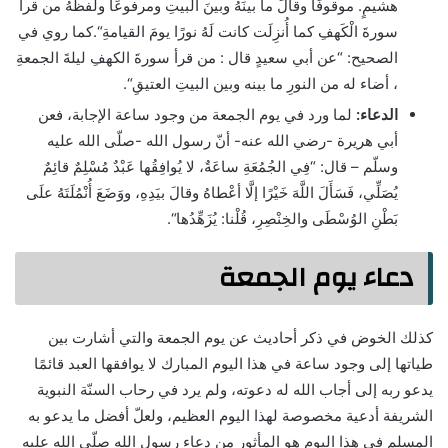
هشيمٍ. موقوفًا وقالَ
ما
بينَهُ وبينَ البيتِ ومرفوعًا ولفظُهُ
من
قرأَ
سورةَ الْكَهفِ كما أُنزِلَت كانت
لَهُ
نورًا يومَ القيامةِ
“.كما روي في
الصحيح: “
عن أبي سعيدٍ قال :
من
قرأ سورةَ الكهفِ ليلةَ الجمعةِ
،
أضاء
له
من
النورِ
ما
بينه وبين البيتِ العتيقِ
“.
الدعاء:
لما ورد في يوم الجمعة من وجود ساعة الإجابة، فعن
أبي هريرة -رضي الله عنه- أنّ رسول الله -صلّى الله عليه
وسلّم – قال: “
فِي الجُمُعَةِ ساعَةٌ، لا يُوافِقُها عَبْدٌ مُسْلِمٌ قائِمٌ
يُصَلِّي، فَسَأَلَ اللَّهَ خَيْرًا إلَّا أعْطاهُ وقالَ بيَدِهِ، ووَضَعَ أُنْمُلَتَهُ علَى
بَطْنِ الوُسْطَى والخِنْصِرِ، قُلْنا: يُزَهِّدُها
“.
دعاء يوم الجمعة
كذلك الخوض في ذكر أحاديث عن يوم الجمعة والتي أشارت بين
طياتها إلى وجود ساعة في هذا اليوم المبارك لا يوافقها العبد قائمًا
يدعو ربه إلى أجاب الله له دعوته، ولم يرد في رحاب السنّة النبوية
الشريفة أدعية مخصوصة لهذا اليوم العظيم، ولعلّ أفضل ما يدعو به
المسلم في هذا اليوم هو المأثور من دعاء رسول الله صلّى الله عليه