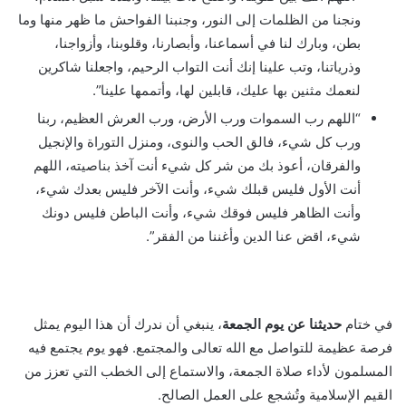
ونجنا من الظلمات إلى النور، وجنبنا الفواحش ما ظهر منها وما
بطن، وبارك لنا في أسماعنا، وأبصارنا، وقلوبنا، وأزواجنا،
وذرياتنا، وتب علينا إنك أنت التواب الرحيم، واجعلنا شاكرين
لنعمك مثنين بها عليك، قابلين لها، وأتممها علينا”.
“اللهم رب السموات ورب الأرض، ورب العرش العظيم، ربنا
ورب كل شيء، فالق الحب والنوى، ومنزل التوراة والإنجيل
والفرقان، أعوذ بك من شر كل شيء أنت آخذ بناصيته، اللهم
أنت الأول فليس قبلك شيء، وأنت الآخر فليس بعدك شيء،
وأنت الظاهر فليس فوقك شيء، وأنت الباطن فليس دونك
شيء، اقض عنا الدين وأغننا من الفقر”.
في ختام
حديثنا عن يوم الجمعة
، ينبغي أن ندرك أن هذا اليوم يمثل
فرصة عظيمة للتواصل مع الله تعالى والمجتمع. فهو يوم يجتمع فيه
المسلمون لأداء صلاة الجمعة، والاستماع إلى الخطب التي تعزز من
القيم الإسلامية وتُشجع على العمل الصالح.