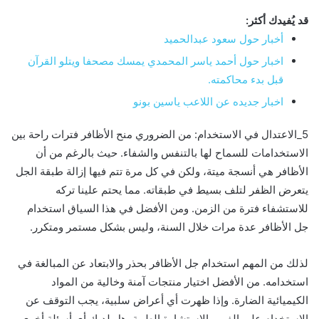
قد يُفيدك أكثر:
أخبار حول سعود عبدالحميد
اخبار حول أحمد ياسر المحمدي يمسك مصحفا ويتلو القرآن
قبل بدء محاكمته.
اخبار جديده عن اللاعب ياسين بونو
5_الاعتدال في الاستخدام: من الضروري منح الأظافر فترات راحة بين
الاستخدامات للسماح لها بالتنفس والشفاء. حيث بالرغم من أن
الأظافر هي أنسجة ميتة، ولكن في كل مرة تتم فيها إزالة طبقة الجل
يتعرض الظفر لتلف بسيط في طبقاته. مما يحتم علينا تركه
للاستشفاء فترة من الزمن. ومن الأفضل في هذا السياق استخدام
جل الأظافر عدة مرات خلال السنة، وليس بشكل مستمر ومتكرر.
لذلك من المهم استخدام جل الأظافر بحذر والابتعاد عن المبالغة في
استخدامه. من الأفضل اختيار منتجات آمنة وخالية من المواد
الكيميائية الضارة. وإذا ظهرت أي أعراض سلبية، يجب التوقف عن
الاستخدام على الفور والاستشارة الطبية. هل لديك أي أسئلة أخرى