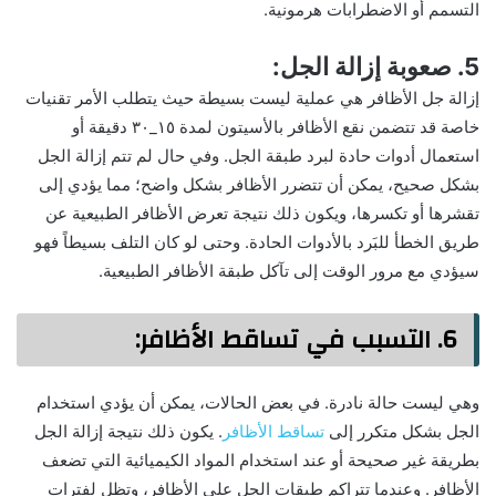
التسمم أو الاضطرابات هرمونية.
5.
صعوبة إزالة الجل
:
إزالة جل الأظافر هي عملية ليست بسيطة حيث يتطلب الأمر تقنيات
خاصة قد تتضمن نقع الأظافر بالأسيتون لمدة ١٥_٣٠ دقيقة أو
استعمال أدوات حادة لبرد طبقة الجل. وفي حال لم تتم إزالة الجل
بشكل صحيح، يمكن أن تتضرر الأظافر بشكل واضح؛ مما يؤدي إلى
تقشرها أو تكسرها، ويكون ذلك نتيجة تعرض الأظافر الطبيعية عن
طريق الخطأ للبَرد بالأدوات الحادة. وحتى لو كان التلف بسيطاً فهو
سيؤدي مع مرور الوقت إلى تآكل طبقة الأظافر الطبيعية.
6.
التسبب في تساقط الأظافر
:
وهي ليست حالة نادرة. في بعض الحالات، يمكن أن يؤدي استخدام
الجل بشكل متكرر إلى
تساقط الأظافر
. يكون ذلك نتيجة إزالة الجل
بطريقة غير صحيحة أو عند استخدام المواد الكيميائية التي تضعف
الأظافر. وعندما تتراكم طبقات الجل على الأظافر، وتظل لفترات