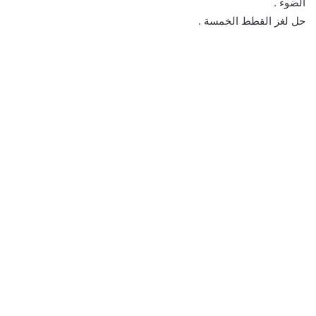
الضوء .
حل لغز القطط الخمسة .