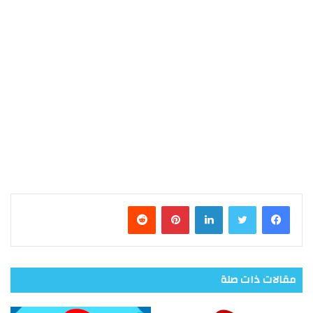
فيسبوك
تويتر
لينكدإن
بينتيريست
مقالات ذات صلة