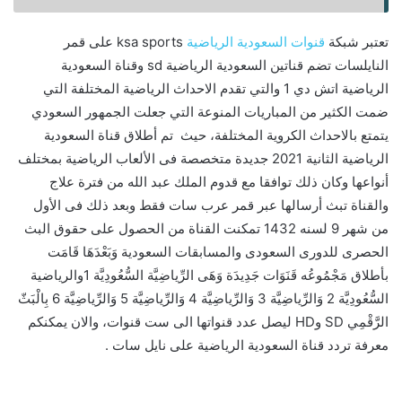
تعتبر شبكة
قنوات السعودية الرياضية
ksa sports على قمر
النايلسات تضم قناتين السعودية الرياضية sd وقناة السعودية
الرياضية اتش دي 1 والتي تقدم الاحداث الرياضية المختلفة التي
ضمت الكثير من المباريات المنوعة التي جعلت الجمهور السعودي
يتمتع بالاحداث الكروية المختلفة، حيث تم أطلاق قناة السعودية
الرياضية الثانية 2021 جديدة متخصصة فى الألعاب الرياضية بمختلف
أنواعها وكان ذلك توافقا مع قدوم الملك عبد الله من فترة علاج
والقناة تبث أرسالها عبر قمر عرب سات فقط وبعد ذلك فى الأول
من شهر 9 لسنه 1432 تمكنت القناة من الحصول على حقوق البث
الحصرى للدورى السعودى والمسابقات السعودية وَبَعْدَهَا قَامَت
بأطلاق مَجْمُوعُه قَنَوَات جَدِيدَة وَهَى الرِّياضِيَّة السُّعُودِيَّة 1والرياضية
السُّعُودِيَّة 2 وَالرِّياضِيَّة 3 وَالرِّياضِيَّة 4 وَالرِّياضِيَّة 5 وَالرِّياضِيَّة 6 بِالْبَثّ
الرَّقْمِي SD وHD ليصل عدد قنواتها الى ست قنوات، والان يمكنكم
معرفة تردد قناة السعودية الرياضية على نايل سات .