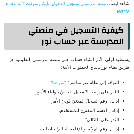
شاهد ايضاً:
منصة مدرستي تسجيل الدخول مايكروسوفت microsoft
teams
كيفية التسجيل في منصتي
المدرسية عبر حساب نور
يستطيع لوليّ الأمر إنشاء حساب على منصة مدرستي التعليمية عن
طريق نظام نور باتباع الخطوات الآتية:
التوجّه إلى نظام نور مباشرةً “
من هنا
“.
النّقر على رابط التّسجيل الخاصّ بأولياء الأمور.
إدخال رقم السجلّ المدنيّ لوليّ الأمر.
إدخال الاسم المقترح للمُستخدم.
النّقر على “التّالي”.
إدخال رقم الهويّة أو الإقامة الخاصّ بالطالب.