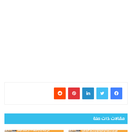
فيسبوك
تويتر
لينكدإن
بينتيريست
مقالات ذات صلة