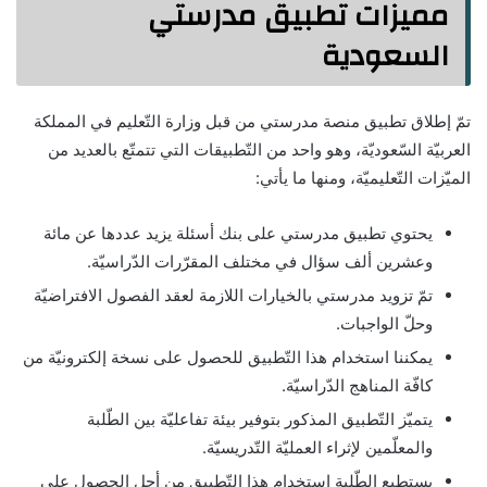
مميزات تطبيق مدرستي
السعودية
تمّ إطلاق تطبيق منصة مدرستي من قبل وزارة التّعليم في المملكة
العربيّة السّعوديّة، وهو واحد من التّطبيقات التي تتمتّع بالعديد من
الميّزات التّعليميّة، ومنها ما يأتي:
يحتوي تطبيق مدرستي على بنك أسئلة يزيد عددها عن مائة
وعشرين ألف سؤال في مختلف المقرّرات الدّراسيّة.
تمّ تزويد مدرستي بالخيارات اللازمة لعقد الفصول الافتراضيّة
وحلّ الواجبات.
يمكننا استخدام هذا التّطبيق للحصول على نسخة إلكترونيّة من
كافّة المناهج الدّراسيّة.
يتميّز التّطبيق المذكور بتوفير بيئة تفاعليّة بين الطّلبة
والمعلّمين لإثراء العمليّة التّدريسيّة.
يستطيع الطّلبة استخدام هذا التّطبيق من أجل الحصول على