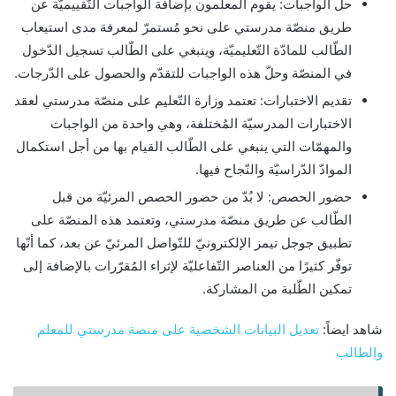
حلّ الواجبات: يقوم المعلّمون بإضافة الواجبات التّقييميّة عن
طريق منصّة مدرستي على نحو مُستمرّ لمعرفة مدى استيعاب
الطّالب للمادّة التّعليميّة، وينبغي على الطّالب تسجيل الدّخول
في المنصّة وحلّ هذه الواجبات للتقدّم والحصول على الدّرجات.
تقديم الاختبارات: تعتمد وزارة التّعليم على منصّة مدرستي لعقد
الاختبارات المدرسيّة المُختلفة، وهي واحدة من الواجبات
والمهمّات التي ينبغي على الطّالب القيام بها من أجل استكمال
الموادّ الدّراسيّة والنّجاح فيها.
حضور الحصص: لا بُدّ من حضور الحصص المرئيّة من قبل
الطّالب عن طريق منصّة مدرستي، وتعتمد هذه المنصّة على
تطبيق جوجل تيمز الإلكترونيّ للتّواصل المرئيّ عن بعد، كما أنّها
توفّر كثيرًا من العناصر التّفاعليّة لإثراء المُقرّرات بالإضافة إلى
تمكين الطّلبة من المشاركة.
شاهد ايضاً:
تعديل البيانات الشخصية على منصة مدرستي للمعلم
والطالب