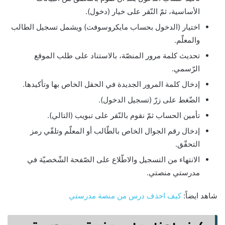
الأساسية، ثمّ النّقر على خيار (دخول).
اختيار (الدخول بحساب مايكروسوفت) ويشمل تسجيل الطالب
والمعلّم.
تحديث كلمة مرور المنصّة، بالاستناد على طلب الموقع
الرّسمي.
إدخال كلمة المرور الجديدة في الحقل الخاص بها وتأكيدها.
الضّغط على زرّ (تسجيل الدخول).
تأمين الحساب ثمّ نقوم بالنّقر على تبويب (التالي).
إدخال رقم الجوال الخاص بالطّالب أو المعلّم وتلقّي رمز
التحقّق.
الانتهاء من التسجيل والاطّلاع على الصّفحة الشّخصيّة في
مدرستي منصتي.
شاهد ايضاً:
كيف احذف درس من منصة مدرستي