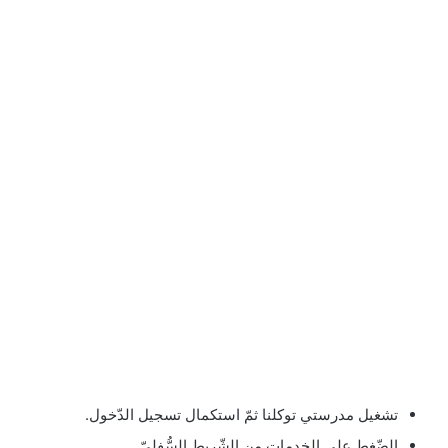
تشغيل مدرستي توكلنا ثمّ استكمال تسجيل الدّخول.
الضّغط على الخدمات من الشّريط السُّفليّ.