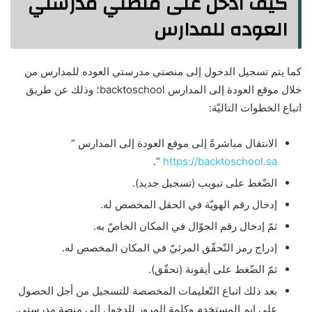
كيف ادخل على منصتي مدرستي
العوده للمدارس
كما يتم تسجيل الدخول إلى منصتي مدرستي العوده للمدارس من
خلال موقع العودة إلى المدارس backtoschool؛ وذلك عن طريق
اتباع الخطوات التاليّة:
الانتقال مباشرةً إلى موقع العودة إلى المدارس “
“.
https://backtoschool.sa
الضّغط على تبويب (تسجيل جديد).
إدخال رقم الهويّة في الحقل المخصص له.
ثمّ إدخال رقم الجوّال في المكان الخاصّ به.
إدراج رمز التّحقّق المرئيّ في المكان المخصص له.
ثمّ الضّغط على أيقونة (تحقّق).
بعد ذلك اتباع التّعليمات المخصصة للتسجيل من أجل الحصول
على ايم المستخدم وكلمة المرور للدخول إلى منصة مدرستي.