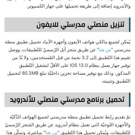
والأندرويد إضافة إلى طريقة تحميلها على جهاز الكمبيوتر.
تنزيل منصتي مدرستي للايفون
يُمكن لجميع مالكي هواتف الآيفون وأجهزة الآيباد تحميل تطبيق منصّة
مدرستي “
من هنا
” عن طريق متجر أبل الرّسميّ للتّطبيقات، ووصل
تقييم هذا التّطبيق إلى 3.2 نجمة من قبل المُستخدمين، ولا بُدّ من
توفير جهاز يعمل بنظام IOS 13.0 على الأقلّ لتشغيل التّطبيق
المذكور، وذلك مع توفير مساحة تخزين داخليّة تبلغ 80.3MB لتحميل
التّطبيق وتثبيته.
تحميل برنامج مدرستي منصتي للأندرويد
تمّ تقديم رابط تحميل تطبيق منصّة مدرستي لجميع الهواتف الذّكيّة
والأجهزة اللوحيّة التي تعمل بنظام أندرويد عن طريق المَتجر الرّسميّ
للتّطبيقات، ويُمكن تحميل هذا التّطبيق “
من هنا
” مباشرة، وتمكّن هذا