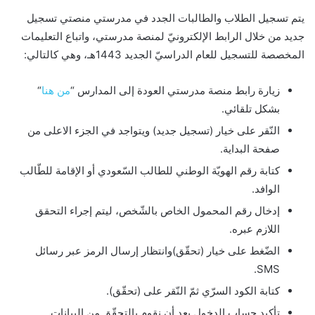
يتم تسجيل الطلاب والطالبات الجدد في مدرستي منصتي تسجيل
جديد من خلال الرابط الإلكترونيّ لمنصة مدرستي، واتباع التعليمات
المخصصة للتسجيل للعام الدراسيّ الجديد 1443هـ، وهي كالتالي:
زيارة رابط منصة مدرستي العودة إلى المدارس “
من هنا
“
بشكل تلقائي.
النّقر على خيار (تسجيل جديد) ويتواجد في الجزء الاعلى من
صفحة البداية.
كتابة رقم الهويّة الوطني للطالب السّعودي أو الإقامة للطّالب
الوافد.
إدخال رقم المحمول الخاص بالشّخص، ليتم إجراء التحقق
اللازم عبره.
الضّغط على خيار (تحقّق)وانتظار إرسال الرمز عبر رسائل
SMS.
كتابة الكود السرّي ثمّ النّقر على (تحقّق).
تأكيد حساب الدخول بعد أن نقوم بالتحقّق من البيانات