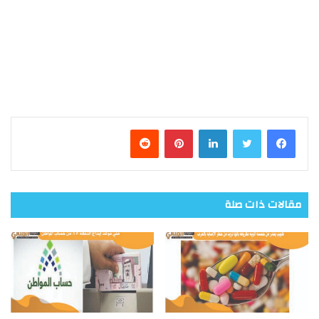
فيسبوك
تويتر
لينكدإن
بينتيريست
مقالات ذات صلة