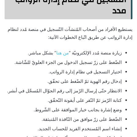
مدد
يستطيع الأفراد من أصحاب المُنشآت التّسجيل في منصة مُدد لنظام
إدارة الرواتب عن طريق اتّباع الخطوات الآتية:
زيارة منصة مُدد الإلكترونيّة “
من هنا
” بشكل مباشر.
الضّغط على زرّ تسجيل الدخول من الجزء العلويّ للشّاشة.
اختيار التسجيل في نظام إدارة الرواتب.
إدخال رقم الهوية ثمّ الضّغط على تحقّق.
الانتظار حتّى إرسال الرّمز إلى رقم الجوّال المُسجّل في أبشر.
كتابة الرّمز ثمّ النّقر على أيقونة التّحقّق.
وضع إشارة بجانب خيار الموافقة على الشّروط.
الضّغط على زرّ موافق من النّافذة المُنبثقة.
إنشاء اسم المُستخدم الفريد للحساب الجديد.