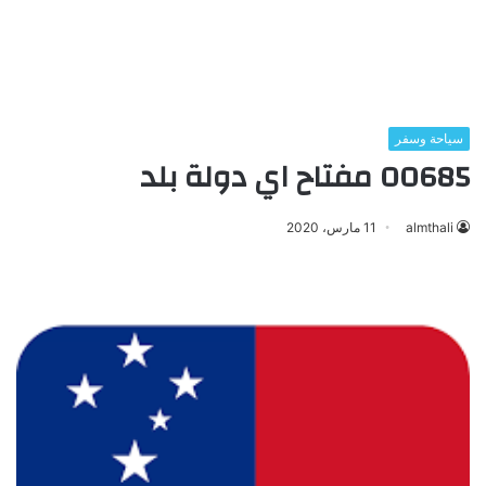
سياحة وسفر
00685 مفتاح اي دولة بلد
almthali
11 مارس، 2020