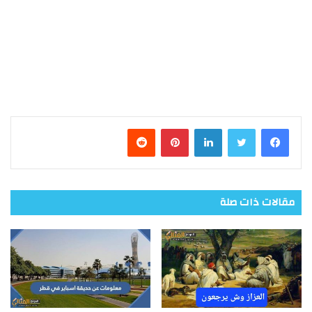
فيسبوك
تويتر
لينكدإن
بينتيريست
مقالات ذات صلة