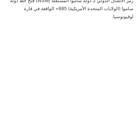
رمز الاتصال الدولي لـ دولة ساموا المستقلة (WSM) فتح خط دولة
ساموا (الولايات المتحدة الأمريكية) 685+ الواقعة في قارة
اوقيونوسيا.