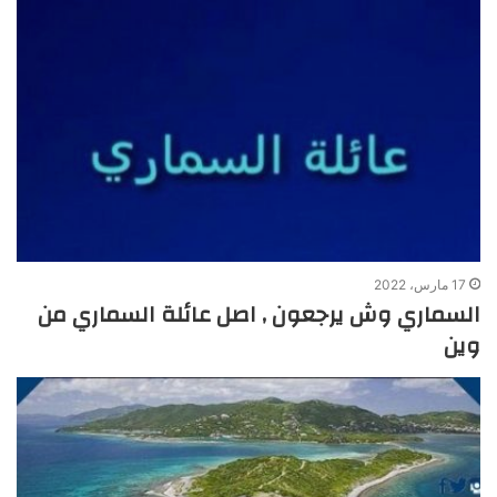
17 مارس، 2022
السماري وش يرجعون , اصل عائلة السماري من
وين