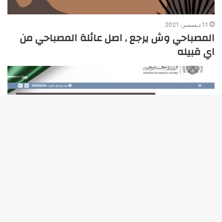
11 ديسمبر، 2021
المصباحي وش يرجع , اصل عائلة المصباحي من
اي قبيله
زر
الذه
إلى
الأع
24 يونيو، 2021
استعلام عن طلب مقدم لوزارة الخارجية برقم
الهوية 1443