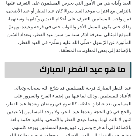
العيد وآدابه هي من الأمور التي يحرص المسلمون على التعرف عليها
بالتزامن مع اقتراب موعد العيد سواءً كان عيد الفطر أو عيد الأضحى،
فمن واجب المسلمين التعرف على أحكام العيدين وآدابهما وسننهما،
وذلك حتى يكون للمسل الأجر والثواب حتى في فرحه وعيده، ويهتمّ
الموقع المثالي بمعرفة اذكر سنة من سنن عيد الفطر، وتعداد السّنن
المأثورة عن الرّسول -صلّى الله عليه وسلّم- في العيد الفطر،
بالإضافة إلى بعض المعلومات المتعلّقة.
ما هو عيد الفطر المبارك
عيد الفطر المبارك فرحة للمسلمين قد شرّع الله سبحانه وتعالى
الأعياد للمسلمين، وذلك لما فيها من إضفاء الفرح والسرور على
المسلمين بعد عباداتٍ خاصّة، كالصوم في رمضان وبعدها عيد الفطر،
والحج في ذي الحجة وبعدها عيد النحر، ولا يوجد للمسلمين إلا عيدين
اثنين لا ثالث لهما، وهما عيدي الفطر والأضحى، وللعيد حكمة بالغة
بالإضافة إلى أنه فرح وسرور، فهو يجمع المسلمين ويوحد كلمتهم،
ويشعرهم بالانتماء إلى الدين الإسلامي، ويجعلهم فرحين بطاعة الله