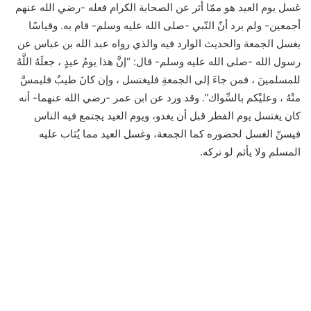
غسل يوم العيد هو ممّا أُثر عن الصحابة الكرام فعله -رضي الله عنهم
أجمعين- ولم برد أنّ النّبي -صلى الله عليه وسلم- قام به. وقياسًا
بغسل الجمعة والحديث الوارد فيه والذي رواه عبد الله بن عباس عن
رسول الله -صلى الله عليه وسلم- قال: “إنَّ هذا يومُ عيدٍ ، جعلَهُ اللَّهُ
للمسلمينَ ، فمن جاءَ إلى الجمعةِ فليغتسل ، وإن كانَ طيبٌ فليمسَّ
منْهُ ، وعليْكم بالسِّواك”. وقد ورد عن ابن عمر -رضي الله عنهما- أنه
كان يغتسل يوم الفطر قبل أن يغدو، ويوم العيد يجتمع فيه الناس
فيسنّ الغسل لحضوره كما الجمعة، وغسل العيد مما يُثاب عليه
المسلم ولا يأثم لو تركه.