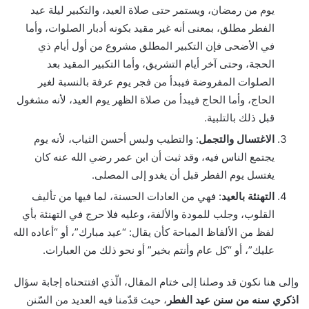
يوم من رمضان، ويستمر حتى صلاة العيد، والتكبير ليلة عيد
الفطر مطلق، بمعنى أنه غير مقيد بكونه أدبار الصلوات، وأما
في الأضحى فإن التكبير المطلق مشروع من أول أيام ذي
الحجة، وحتى آخر أيام التشريق، وأما التكبير المقيد بعد
الصلوات المفروضة فيبدأ من فجر يوم عرفة بالنسبة لغير
الحاج، وأما الحاج فيبدأ من صلاة الظهر يوم العيد، لأنه مشغول
قبل ذلك بالتلبية.
الاغتسال والتجمل
: والتطيب ولبس أحسن الثياب، لأنه يوم
يجتمع الناس فيه، وقد ثبت أن ابن عمر رضي الله عنه كان
يغتسل يوم الفطر قبل أن يغدو إلى المصلى.
التهنئة بالعيد
: فهي من العادات الحسنة، لما فيها من تأليف
القلوب، وجلب للمودة والألفة، وعليه فلا حرج في التهنئة بأي
لفظ من الألفاظ المباحة كأن يقال: “عيد مبارك”، أو “أعاده الله
عليك”، أو “كل عام وأنتم بخير” أو نحو ذلك من العبارات.
وإلى هنا نكون قد وصلنا إلى ختام المقال، الّذي افتتحناه إجابة سؤال
اذكري سنه من سنن عيد الفطر
، حيث قدّمنا فيه العديد من السّنن