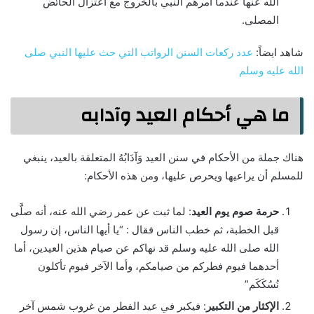
الله عنها عندما أمرهم النبي بالخروج مع اعتزال الحائض
المصلى.
شاهد ايضاً:
عدد ركعات السنن الرواتب التي حث عليها النبي صلى
الله عليه وسلم
ما هي أحكام العيد وآدابه
هناك جملة من الأحكام في سنن العيد وَآدَابُهُ المتعلقة بالعيد، ينبغي
للمسلم أن يراعيها ويحرص عليها، ومن هذه الأحكام:
حرمة صوم يوم العيد
: لما ثبت عن عمر رضي الله عنه، أنه صلَّى
قبل الخطبة، ثم خطب الناس فقال : “يا أيها الناس، إن رسول
الله صلى الله عليه وسلم قد نهاكم عن صيام هذين العيدين، أما
أحدهما فيوم فطركم من صيامكم، وأما الآخر فيوم تأكلون
نُسُكَكَم”
الإكثار من التكبير
: فيكبر في عيد الفطر من غروب شمس آخر