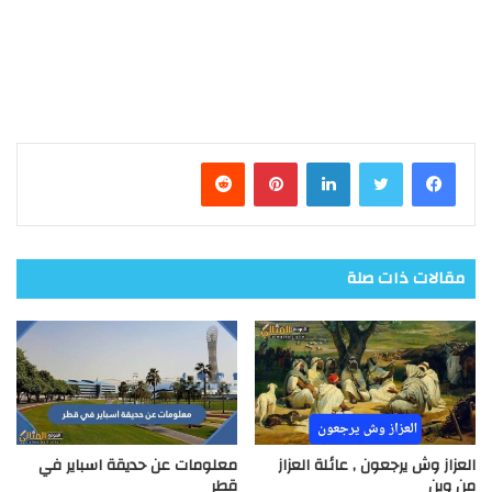
فيسبوك
تويتر
لينكدإن
بينتيريست
مقالات ذات صلة
العزاز وش يرجعون , عائلة العزاز
معلومات عن حديقة اسباير في
من وين
قطر