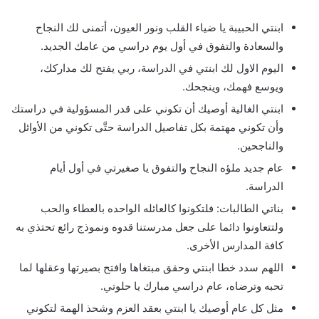
ابنتي الحبيبة يا ضياء القلب ونور العيون، أتمنى لك النجاح
والسعادة والتفوق في أول يوم دراسي من عامك الجديد.
اليوم الاول لك ابنتي في الدراسة، ربي يفتح لك مداركك،
ويوسع فهمك، وينجحك.
ابنتي الغالية أوصيك أن تكوني على قدر المسؤولية في دراستك
وأن تكوني مهتمة بكل تفاصيل الدراسة حتَّى تكوني من الأوائل
والناجحين.
عام جديد ملؤه النجاح والتفوق يا صغيرتي في أول أيام
الدراسة.
بناتي الطالبات: فلتكونوا كالعائله الواحده بالعطاء والحب
ولتتعاونوا دائما على جعل مدرستنا قدوه ونموذج رائع تحتذي به
كافة المدارس الأخرى.
اللهم سدد خطا ابنتي وحقق مبتغاها وافتح بصيرتها وعقلها لما
تحبه وترضاه، عام دراسي مبارك يا حلوتي.
مثل كل عام أوصيك يا ابنتي بعقد العزم وشحذ الهمة لتكوني