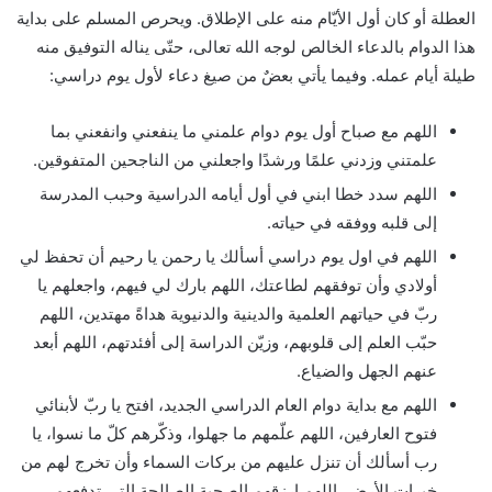
العطلة أو كان أول الأيّام منه على الإطلاق. ويحرص المسلم على بداية
هذا الدوام بالدعاء الخالص لوجه الله تعالى، حتّى يناله التوفيق منه
طيلة أيام عمله. وفيما يأتي بعضٌ من صيغ دعاء لأول يوم دراسي:
اللهم مع صباح أول يوم دوام علمني ما ينفعني وانفعني بما
علمتني وزدني علمًا ورشدًا واجعلني من الناجحين المتفوقين.
اللهم سدد خطا ابني في أول أيامه الدراسية وحبب المدرسة
إلى قلبه ووفقه في حياته.
اللهم في اول يوم دراسي أسألك يا رحمن يا رحيم أن تحفظ لي
أولادي وأن توفقهم لطاعتك، اللهم بارك لي فيهم، واجعلهم يا
ربّ في حياتهم العلمية والدينية والدنيوية هداةً مهتدين، اللهم
حبّب العلم إلى قلوبهم، وزيّن الدراسة إلى أفئدتهم، اللهم أبعد
عنهم الجهل والضياع.
اللهم مع بداية دوام العام الدراسي الجديد، افتح يا ربّ لأبنائي
فتوح العارفين، اللهم علّمهم ما جهلوا، وذكّرهم كلّ ما نسوا، يا
رب أسألك أن تنزل عليهم من بركات السماء وأن تخرج لهم من
خيرات الأرض، اللهم ارزقهم الصحبة الصالحة التي تدفعهم