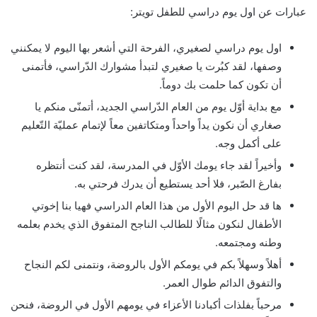
عبارات عن اول يوم دراسي للطفل تويتر:
اول يوم دراسي لصغيري، الفرحة التي أشعر بها اليوم لا يمكنني
وصفها، لقد كبُرت يا صغيري لتبدأ مشوارك الدّراسي، فأتمنى
أن تكون كما حلمت بك دوماً.
مع بداية أوّل يوم من العام الدّراسي الجديد، أتمنّى منكم يا
صغاري أن نكون يداً واحداً ومتكاتفين معاً لإتمام عمليّة التّعليم
على أكمل وجه.
وأخيراً لقد جاء يومك الأوّل في المدرسة، لقد كنت أنتظره
بفارغ الصّبر، فلا أحد يستطيع أن يدرك فرحتي به.
ها قد حل اليوم الأول من هذا العام الدراسي فهيا بنا إخوتي
الأطفال لنكون مثالًا للطالب الناجح المتفوق الذي يخدم بعلمه
وطنه ومجتمعه.
أهلاً وسهلاً بكم في يومكم الأول بالروضة، ونتمنى لكم النجاح
والتفوق الدائم طوال العمر.
مرحباً بفلذات أكبادنا الأعزاء في يومهم الأول في الروضة، فنحن