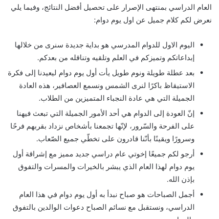
العام الدراسي بمنتهى الإصرار على تحصيل أفضل النتائج، وفيما يلي
نعرض لكم كلام جميل عن اول يوم دوام:
اليوم الاول للدوام المدرسي هو بداية جديدة سنرى من خلالها
إبداعاتكم وتميزكم في العلم وتلقيه وتناقله من بعدكم.
بعد عطلة طويلة ونوم طويل يأت أول يوم دوام ليعيدنا إلى فكرة
الاستيقاظ باكرًا لنرى الشمس ونسمع العصافير، هذه العادة
الجميلة التي هي عادة النجباء المتميزين من الطلاب.
إنّ العودة إلى الدوام هي أحد الأمور الجميلة التي تبعث فيهنا
على الفرحة والسّرور، لإنّها تجمعنا بأشخاص نزداد بقربهم فرحًا
وسرورًا ويقينًا بأنّنا قادرون على تخطّي جميع الصّعاب.
أرجو لكم جميعًا إخوتي عام دراسي جديد مميز مع إشراقة أول
يوم دوام لهذا العام الذي يبشر بالخيرات والمسرات والتفوق
بإذن الله.
أجمل الصباحات هو صباح نبدأ به أول يوم دوام في هذا العام
الدراسي، ونستقبل مع نسائم الصباح دعوات الوالدين بالتفوق