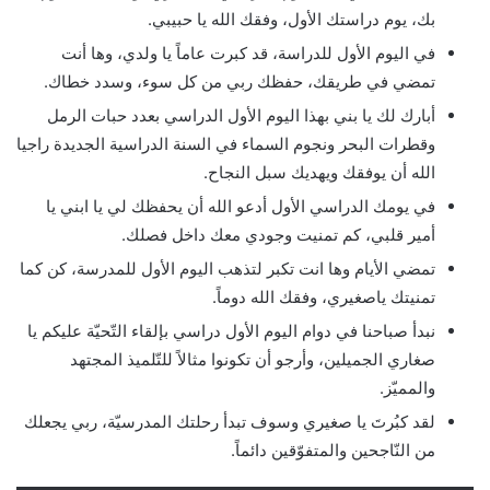
بك، يوم دراستك الأول، وفقك الله يا حبيبي.
في اليوم الأول للدراسة، قد كبرت عاماً يا ولدي، وها أنت
تمضي في طريقك، حفظك ربي من كل سوء، وسدد خطاك.
أبارك لك يا بني بهذا اليوم الأول الدراسي بعدد حبات الرمل
وقطرات البحر ونجوم السماء في السنة الدراسية الجديدة راجيا
الله أن يوفقك ويهديك سبل النجاح.
في يومك الدراسي الأول أدعو الله أن يحفظك لي يا ابني يا
أمير قلبي، كم تمنيت وجودي معك داخل فصلك.
تمضي الأيام وها انت تكبر لتذهب اليوم الأول للمدرسة، كن كما
تمنيتك ياصغيري، وفقك الله دوماً.
نبدأ صباحنا في دوام اليوم الأول دراسي بإلقاء التّحيّة عليكم يا
صغاري الجميلين، وأرجو أن تكونوا مثالاً للتّلميذ المجتهد
والمميّز.
لقد كبُرتَ يا صغيري وسوف تبدأ رحلتك المدرسيّة، ربي يجعلك
من النّاجحين والمتفوّقين دائماً.