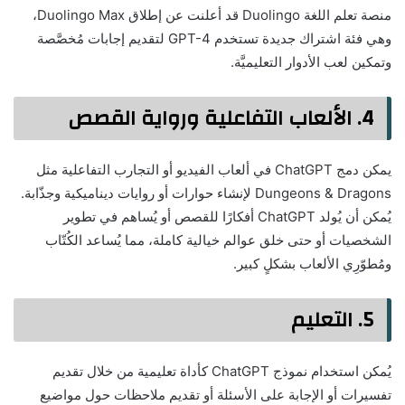
منصة تعلم اللغة Duolingo قد أعلنت عن إطلاق Duolingo Max،
وهي فئة اشتراك جديدة تستخدم GPT-4 لتقديم إجابات مُخصَّصة
وتمكين لعب الأدوار التعليميَّة.
4. الألعاب التفاعلية ورواية القصص
يمكن دمج ChatGPT في ألعاب الفيديو أو التجارب التفاعلية مثل
Dungeons & Dragons لإنشاء حوارات أو روايات ديناميكية وجذّابة.
يُمكن أن يُولد ChatGPT أفكارًا للقصص أو يُساهم في تطوير
الشخصيات أو حتى خلق عوالم خيالية كاملة، مما يُساعد الكُتّاب
ومُطوّرِي الألعاب بشكلٍ كبير.
5. التعليم
يُمكن استخدام نموذج ChatGPT كأداة تعليمية من خلال تقديم
تفسيرات أو الإجابة على الأسئلة أو تقديم ملاحظات حول مواضيع