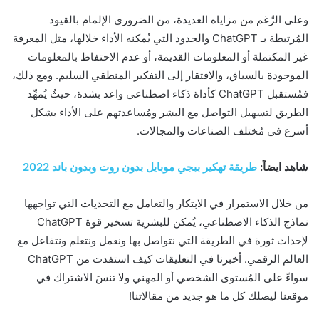
وعلى الرَّغم من مزاياه العديدة، من الضروري الإلمام بالقيود
المُرتبطة بـ ChatGPT والحدود التي يُمكنه الأداء خلالها، مثل المعرفة
غير المكتملة أو المعلومات القديمة، أو عدم الاحتفاظ بالمعلومات
الموجودة بالسياق، والافتقار إلى التفكير المنطقي السليم. ومع ذلك،
فمُستقبل ChatGPT كأداة ذكاء اصطناعي واعد بشدة، حيثُ يُمهِّد
الطريق لتسهيل التواصل مع البشر ومُساعدتهم على الأداء بشكل
أسرع في مُختلف الصناعات والمجالات.
شاهد ايضاً:
طريقة تهكير ببجي موبايل بدون روت وبدون باند 2022
من خلال الاستمرار في الابتكار والتعامل مع التحديات التي تواجهها
نماذج الذكاء الاصطناعي، يُمكن للبشرية تسخير قوة ChatGPT
لإحداث ثورة في الطريقة التي نتواصل بها ونعمل ونتعلم ونتفاعل مع
العالم الرقمي. أخبرنا في التعليقات كيف استفدت من ChatGPT
سواءً على المُستوى الشخصي أو المهني ولا تنسَ الاشتراك في
موقعنا ليصلك كل ما هو جديد من مقالاتنا!