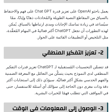
يعمل باحثو OpenAI على تعزيز قدرة Chat GPT على فهم والاحتفاظ
بالسياق من المقاطع النصية الطويلة والمُحادثات ذهابًا وإيابًا، ممّا
سيُساعد في زيادة تماسك الإجابات ومدى ارتباطها بالسياق. يُمكن
لهذه التطورات أن تجعل ChatGPT أكثر فعاليةً في المهام المُعقَّدة،
مثل التلخيص أو التطبيقات القائمة على الحوار.
2- تعزيز التفكير المنطقي
قد تتضمَّن التحسينات المُستقبلية لـ ChatGPT تعزيز قدرات التفكير
المنطقي لدى النموذج بحيث يتمكَّن من التعامُل مع المعرفة الضمنية
والفهم الحدسي بشكلٍ أكثر فعاليَّة. سيؤدّي ذلك إلى استجابات أكثر
دقة وذات مغزى دون الحاجة إلى سؤالك أي أسئلة للاستفسار، حتى
في المواقف التي تتطلب فهمًا للخبرات البشرية.
3- الوصول إلى المعلومات في الوقت