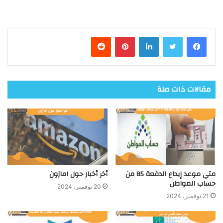
فيسبوك
تويتر
لينكدإن
بينتيريست
مقالات ذات صلة
متي موعد إيداع الدفعة 85 من
أخر أخبار حول امازون
حساب المواطن
20 نوفمبر، 2024
21 نوفمبر، 2024