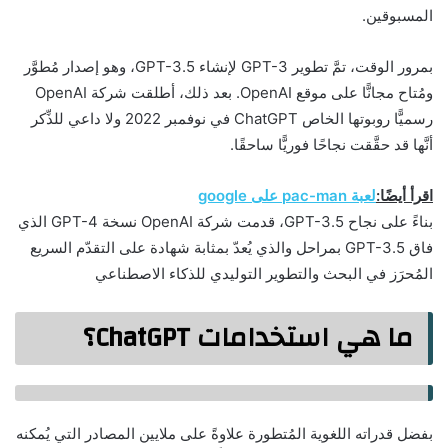
المسبوقين.
بمرور الوقت، تمَّ تطوير GPT-3 لإنشاء GPT-3.5، وهو إصدار مُطوَّر
ومُتاح مجانًّا على موقع OpenAI. بعد ذلك، أطلقت شركة OpenAI
رسميًّا روبوتها الخاص ChatGPT في نوفمبر 2022 ولا داعي للذِّكر
أنَّها قد حقَّقت نجاحًا فوريًّا ساحقًا.
اقرأ أيضًا:
لعبة pac-man على google
بناءً على نجاح GPT-3.5، قدمت شركة OpenAI نسخة GPT-4 الذي
فاق GPT-3.5 بمراحل والذي يُعدّ بمثابة شهادة على التقدّم السريع
المُحرَز في البحث والتطوير التوليدي للذكاء الاصطناعي
ما هي استخدامات ChatGPT؟
بفضل قدراته اللغوية المُتطورة علاوةً على ملايين المصادر التي يُمكنه