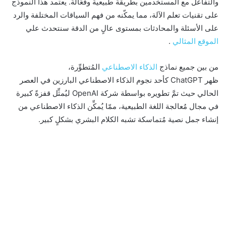
والتفاعل مع المستخدمين بطريقة طبيعية وفعّالة. يعتمد هذا النموذج
على تقنيات تعلم الآلة، مما يمكّنه من فهم السياقات المختلفة والرد
على الأسئلة والمحادثات بمستوى عالٍ من الدقة سنتحدث علي
الموقع المثالي
.
من بين جميع نماذج
الذكاء الاصطناعي
المُتطوِّرة،
ظهر ChatGPT كأحد نجوم الذكاء الاصطناعي البارزين في العصر
الحالي حيث تمَّ تطويره بواسطة شركة OpenAI ليُمثِّل قفزةً كبيرة
في مجال مُعالجة اللغة الطبيعية، ممّا يُمكِّن الذكاء الاصطناعي من
إنشاء جمل نصية مُتماسكة تشبه الكلام البشري بشكلٍ كبير.