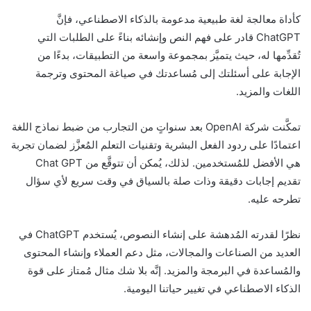
كأداة معالجة لغة طبيعية مدعومة بالذكاء الاصطناعي، فإنَّ
ChatGPT قادر على فهم النص وإنشائه بناءً على الطلبات التي
تُقدِّمها له، حيث يتميَّز بمجموعة واسعة من التطبيقات، بدءًا من
الإجابة على أسئلتك إلى مُساعدتك في صياغة المحتوى وترجمة
اللغات والمزيد.
تمكَّنت شركة OpenAI بعد سنواتٍ من التجارب من ضبط نماذج اللغة
اعتمادًا على ردود الفعل البشرية وتقنيات التعلم المُعزَّز لضمان تجربة
هي الأفضل للمُستخدمين. لذلك، يُمكن أن تتوقَّع من Chat GPT
تقديم إجابات دقيقة وذات صلة بالسياق في وقت سريع لأي سؤال
تطرحه عليه.
نظرًا لقدرته المُدهشة على إنشاء النصوص، يُستخدم ChatGPT في
العديد من الصناعات والمجالات، مثل دعم العملاء وإنشاء المحتوى
والمُساعدة في البرمجة والمزيد. إنَّه بلا شك مثال مُمتاز على قوة
الذكاء الاصطناعي في تغيير حياتنا اليومية.