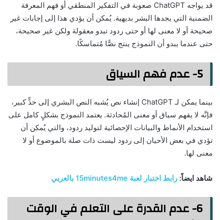
قد يواجه ChatGPT صعوبة في التفكير المنطقي أو فهم المعرفة
الضمنية التي يجدها البشر بديهية. يُمكن أن يؤدي هذا إلى إجابات غير
صحيحة أو لا معنى لها أو حتى ردود تبدو معقولة ولكن غير صحيحة،
حتى عندما يبدو أن النموذج ينتج نصًّا مُتماسكًا.
5- عدم فهم السياق
بينما يمكن لـ ChatGPT إنشاء نص يُشبه النص البشري إلى حدٍّ كبير،
فإنَّه لا يفهم سياق أو معنى المُحادثة. يعتمد النموذج بشكلٍ كامل على
استخدام الأنماط والبيانات الإحصائية لتوليد ردود، والتي يُمكن أن
تؤدي في بعض الأحيان إلى ردود ليست ذات صلة بالموضوع أو لا
معنى لها.
شاهد ايضاً:
رابط اختبار لعبة 15minutes4me بالعربي
6- عدم القدرة على التعلم في الوقت