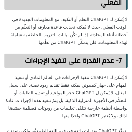
الفعلي
لا يُمكن لـ ChatGPT التعلم أو التكيف مع المعلومات الجديدة في
الوقت الفعلي، حيث لا يُمكنه تحديث قاعدة معارفه أو التعلّم من
أخطائه أثناء المحادثة. إذا لم تكُن بيانات التدريب الخاصَّة به شاملةً
لهذه المعلومات، فلن يتمكَّن ChatGPT من تعلّمها.
7- عدم القدرة على تنفيذ الإجراءات
لا يُمكن لـ ChatGPT تنفيذ الإجراءات في العالم المادي أو تنفيذ
المهام على جهاز كمبيوتر. يمكنه فقط تقديم ردود نصية. على سبيل
المثال، لا يُمكن ل ChatGPT حجز المواعيد أو تقديم الطلبات أو
التحكّم في الأجهزة المنزلية الذكية، بل يتمّ تنفيذ هذه الإجراءات عادةً
بواسطة أنظمة خارجية تتلقّى تعليمات من روبوتات مُصمَّمة خصّيصًا
لذلك، ولا يُعتبر ChatGPT واحدًا منها.
يتمتَّع ChatGPT بقدرات رائعة في فهم اللغة الطبيعيَّة، ولكن بصفتك