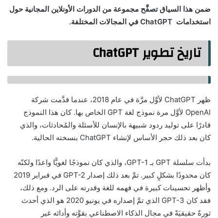
ضمن هذا السياق تصفَّح مجموعة من الدورات الأونلاين المجانية حول
استخدامات ChatGPT في المجالات المختلفة.
تاريخ تطوير ChatGPT
ظهر ChatGPT لأوَّل مرَّة في عام 2018، عندما قدَّمت شركة
OpenAI لأوَّل مرة نموذج لغة GPT الخاص بها. كان هذا النموذج
قادرًا على توليد ردود شبيهة بالإنسان للأسئلة والمُحادثات، والذي
كان بعد ذلك حجر الأساس لإنشاء ChatGPT بنسخته الحالية.
بدأت سلسلة GPT بـ GPT-1، والذي كان نموذجًا لغويًّا واعدًا ولكنّه
كان محدودًا بشكلٍ كبير. تمَّ بعد ذلك إصدار GPT-2 في فبراير 2019
وأظهر تحسينات كبيرة في فهمه للغة وقدرته على الرد. ومع ذلك،
فقد كان GPT-3 الذي تمَّ إصداره في يونيو 2020 هو الذي أحدث
ثورةً حقيقيَةً في مجال الذكاء الاصطناعي بقوَّته وأدائه غير