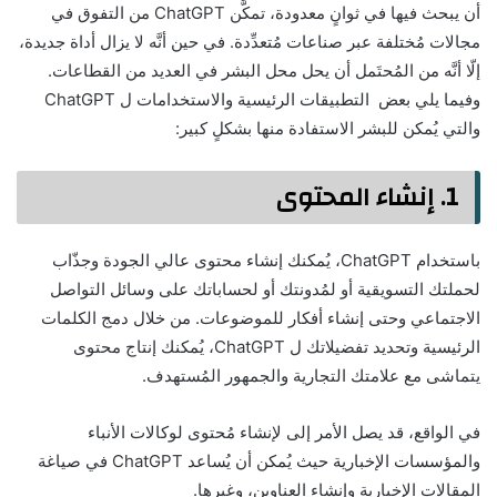
أن يبحث فيها في ثوانٍ معدودة، تمكَّن ChatGPT من التفوق في
مجالات مُختلفة عبر صناعات مُتعدِّدة. في حين أنَّه لا يزال أداة جديدة،
إلّا أنَّه من المُحتَمل أن يحل محل البشر في العديد من القطاعات.
وفيما يلي بعض التطبيقات الرئيسية والاستخدامات ل ChatGPT
والتي يُمكن للبشر الاستفادة منها بشكلٍ كبير:
1. إنشاء المحتوى
باستخدام ChatGPT، يُمكنك إنشاء محتوى عالي الجودة وجذّاب
لحملتك التسويقية أو لمُدونتك أو لحساباتك على وسائل التواصل
الاجتماعي وحتى إنشاء أفكار للموضوعات. من خلال دمج الكلمات
الرئيسية وتحديد تفضيلاتك ل ChatGPT، يُمكنك إنتاج محتوى
يتماشى مع علامتك التجارية والجمهور المُستهدف.
في الواقع، قد يصل الأمر إلى لإنشاء مُحتوى لوكالات الأنباء
والمؤسسات الإخبارية حيث يُمكن أن يُساعد ChatGPT في صياغة
المقالات الإخبارية وإنشاء العناوين، وغيرها.