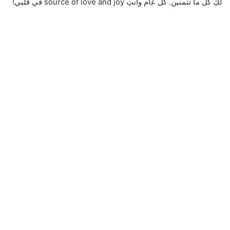
لكِ كل ما تتمنين. كل عام وأنتِ source of love and joy في قلبي!