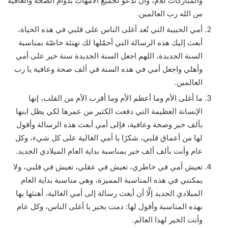
والمباركات للأم، وأن ندعو لجميع الأمهات بدوام الصحة والعافية
من الله رب العالمين.
أمي الحبيبة التي تُعد أغلى الناس على قلبي في هذه الحياة،
أبعث إليك هذه الرسالة التي أحمّلها لك تهنئة خاصّة بمناسبة
السنة الجديدة، اللهم اجعل السنة الجديدة سنة خير على أمي
وأهلي واجعل أمي في هذه السنة في ألف صحة وعافية يا رب
العالمين.
ما أغلى الأم وما أعظم الأم وما أقرب الأم من القلب، إنها
الإنسانة العظيمة التي دفعت الكثير من عمرها لكي يظل ابنها
بألف خير وصحة وعافية، فإلى أمي أبعث هذه الرسالة وأقول
لها من أعماق قلبي، شكرًا يا أمي الغالية على كل شيء، وكل
عام وأنت بألف ألف خير بمناسبة بداية العام الميلادي الجديد.
تعيش أمي في خاطري، تعيش في عقلي، تعيش في قلبي، ولا
يمكنني في هذه المناسبة المميزة، وهي مناسبة بداية العام
الميلادي الجديد إلَّا أن أبعث رسالة إلى أمي الغالية، أهنئها بها
بهذه المناسبة وأقول لها: دمت بخير يا أغلى الناس، وكل عام
وأنت الخير لهذا العالم.