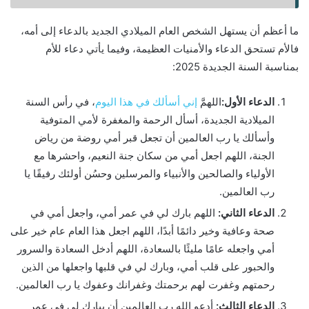
ما أعظم أن يستهل الشخص العام الميلادي الجديد بالدعاء إلى أمه،
فالأم تستحق الدعاء والأمنيات العظيمة، وفيما يأتي دعاء للأم
بمناسبة السنة الجديدة 2025:
الدعاء الأول:
اللهمَّ
إني أسألك في هذا اليوم
، في رأس السنة
الميلادية الجديدة، أسأل الرحمة والمغفرة لأمي المتوفية
وأسألك يا رب العالمين أن تجعل قبر أمي روضة من رياض
الجنة، اللهم اجعل أمي من سكان جنة النعيم، واحشرها مع
الأولياء والصالحين والأنبياء والمرسلين وحسُن أولئك رفيقًا يا
رب العالمين.
الدعاء الثاني:
اللهم بارك لي في عمر أمي، واجعل أمي في
صحة وعافية وخير دائمًا أبدًا، اللهم اجعل هذا العام عام خير على
أمي واجعله عامًا مليئًا بالسعادة، اللهم أدخل السعادة والسرور
والحبور على قلب أمي، وبارك لي في قلبها واجعلها من الذين
رحمتهم وغفرت لهم برحمتك وغفرانك وعفوك يا رب العالمين.
الدعاء الثالث:
أدعو الله رب العالمين أن يبارك لي في عمر