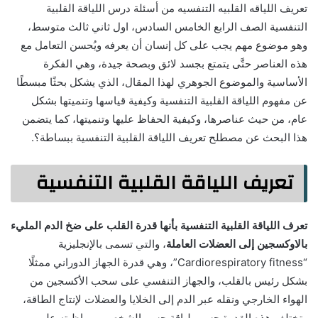
تعريف اللياقه القلبيه التنفسيه من أسئلة درس اللياقة القلبية
التنفسية الصف الرابع الخامس السادس، اول ثاني ثالث متوسط،
وهو موضوع مهم يجب على كل إنسان أن يعرفه ويُحسن التعامل مع
هذه العناصر حتَّى يتمتع بجسد لائق وبصحة جيدة، وهي الفكرة
الأساسية والموضوع الجوهري لهذا المقال، الذي يشكل بحثًا مبسطًا
عن مفهوم اللياقة القلبية التنفسية وكيفية قياسها وتنميتها بشكل
عام، من حيث عناصرها، وكيفية الحفاظ عليها وتنميتها، كما يتضمن
هذا البحث عن مصطلح تعريف اللياقة القلبية التنفسية ببساطة؟.
تعريف اللياقة القلبية التنفسية
تعرف اللياقة القلبية التنفسية بأنها قدرة القلب على ضخ الدم المليء
بالاوكسجين إلى العضلات العاملة
، والتي تسمى بالإنجليزية
“Cardiorespiratory fitness”، وهي قدرة الجهاز الدوراني ممثلًا
بشكل رئيس بالقلب، والجهاز التنفسي على سحب الأكسجين من
الهواء الخارجي ونقله عبر الدم إلى الخلايا والعضلات لإنتاج الطاقة،
وتختلف هذه القدرة حسب لياقة جسم الشخص، ومواظبته على