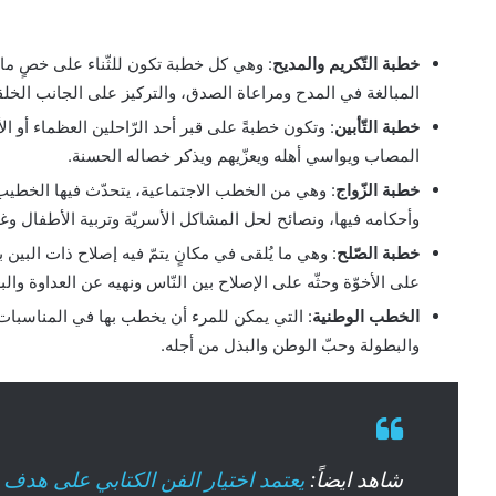
خطبة التّكريم والمديح
: وهي كل خطبة تكون للثّناء على خصٍ م
المبالغة في المدح ومراعاة الصدق، والتركيز على الجانب الخلق
خطبة التّأبين
: وتكون خطبةً على قبر أحد الرّاحلين العظماء أو ا
المصاب ويواسي أهله ويعزّيهم ويذكر خصاله الحسنة.
خطبة الزّواج
: وهي من الخطب الاجتماعية، يتحدّث فيها الخطيب 
وأحكامه فيها، ونصائح لحل المشاكل الأسريّة وتربية الأطفال وغي
خطبة الصّلح
: وهي ما يُلقى في مكانٍ يتمّ فيه إصلاح ذات البين
على الأخوّة وحثّه على الإصلاح بين النّاس ونهيه عن العداوة والب
الخطب الوطنية
: التي يمكن للمرء أن يخطب بها في المناسبات 
والبطولة وحبّ الوطن والبذل من أجله.
شاهد ايضاً:
يعتمد اختيار الفن الكتابي على هدف 