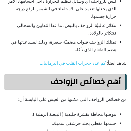
ليس للزواحف أي وسائل تنظيم للحرارة داخل أجسامها، الأمر
الذي يجعلها تعتمد على الاستلقاء في الشمس لرفع درجة
حرارة جسمها.
تتكاثر غالبيّة الزواحف بالبيض، ما عدا الثعابين والسحالي
فتتكاثر بالولادة.
تمتلك الزواحف قنوات هضميّة صغيرة، وذلك لمساعدتها في
هضم الطعام الذي تأكله.
شاهد ايضاً:
كم عدد حجرات القلب في البرمائيات
أهم خصائص الزواحف
من خصائص الزواحف التي مكنتها من العيش على اليابسة أن:
بيوضها محاطة بقشرة جليدية ( البيضة الرهلية ).
جسمها مغطى بجلد حرشفي سميك.