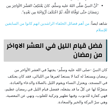
“أنَّ النبيَّ صَلَّى اللهُ عليه وسلَّمَ، كانَ يَعْتَكِفُ العَشْرَ الأوَاخِرَ مِن
رَمَضَانَ حتَّى تَوَفَّاهُ اللَّهُ، ثُمَّ اعْتَكَفَ أزْوَاجُهُ مِن بَعْدِهِ”.
شاهد ايضاً:
من أهم فضائل الخلفاء الراشدين انهم كانوا من السابقين
للإسلام
فضل قيام الليل في العشر الاواخر
من رمضان
كان النبيّ -صلى الله عليه وسلّم- يجتهدّ في العشر الأواخر من
رمضان ويستعدّ له كما لا يستعدّ لغيرها من الليالي، فقد كان يعتكف
في المسجد، ويعتزل النساء ويقوم الليل بالصلاة والدعاء والعبادة،
متفرّغًا لها عن كلّ ما قد يشغله، ففضل قيام الليل في رمضان عظيم،
فهي كفارة للذنوب، وفيها تطهير وتزكية للقلوب، ونهي عن المعصية،
وهي سرّ البركة والخير والسعادة.