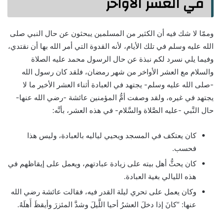
في العشر الأواخر
وممّا لا شك فيه أن الكثير من المسلمين يبحثون عن حال النبي صلى
الله عليه وسلم في تلك الأيام، لأنه القدوة التي أمر الله بها أن نقتدي،
وفيما يلي نسرد لكم نبذة عن حال الرسول محمد عليه الصلاة
والسلام مع العشر الأواخر من شهر رمضان، فلقد كان رسول الله
-صلى الله عليه وسلم- يجتهد في العبادة أثناء العشر الأخير ما لا
يجتهد في غيره، ولقد وصفت أمُّ المؤمنين عائشة -رضي الله عنها-
حال النَّبي -عليه الصَّلاة والسَّلام- في هذه العشر، بأنَّه:
كان يعتكف في المسجد ويحيي لياليه بالعبادة، وليس هذا
فحسب.
كان يحثُّ أهل بيته على زيادة عبادتهم، ويعمل على إيقاظهم في
هذه الليالي بغية العبادة.
وكان يعمل على تحري ليلة القدر فيه، فقالت عائشة رضي الله
عنها: “كانَ إذا دخلَ العشرُ أحيا اللَّيلَ وشدَّ المئزرَ وأيقظَ أَهلَهُ.