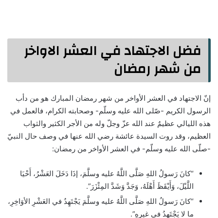
فضل الاجتهاد في العشر الاواخر
من شهر رمضان
إنّ الاجتهاد في العشر الأواخر من شهر رمضان المبارك هو من دأب
الرسول الكريم -صّلى الله عليه وسلّم- وصحابته الكرام، فالعمل في
هذه الليالي عظيمٌ عند الله عزّ وجلّ وله من الأجر الكثير والثواب
العظيم، وقد روت السيدة عائشة رضي الله عنها في وصف حال النبيّ
-صلّى الله عليه وسلّم- في العشر الأواخر من رمضان:
“كانَ رَسولُ اللهِ صَلَّى اللَّهُ عليه وسلَّمَ، إذَا دَخَلَ العَشْرُ، أَحْيَا
اللَّيْلَ، وَأَيْقَظَ أَهْلَهُ، وَجَدَّ وَشَدَّ المِئْزَرَ”.
“كانَ رَسولُ اللهِ صَلَّى اللَّهُ عليه وسلَّمَ يَجْتَهِدُ في العَشْرِ الأوَاخِرِ،
ما لا يَجْتَهِدُ في غيرِهِ”.