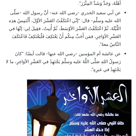
أَهْلَهُ، وَجَدَّ وَشَدَّ المِئْزَرَ”.
عن أبي سعيد الخدري -رضي الله عنه- أنَّ رسول الله -صلَّى
الله عليه وسلَّم- قال: “إنِّي اعْتَكَفْتُ العَشْرَ الأوَّلَ، أَلْتَمِسُ هذِه
اللَّيْلَةَ، ثُمَّ اعْتَكَفْتُ العَشْرَ الأوْسَطَ، ثُمَّ أُتِيتُ، فقِيلَ لِي: إنَّهَا في
العَشْرِ الأوَاخِرِ، فمَن أَحَبَّ مِنكُم أَنْ يَعْتَكِفَ فَلْيَعْتَكِفْ فَاعْتَكَفَ
النَّاسُ معهُ”.
عن عائشة أم المؤمنين -رضي الله عنها- قالت أيضًا: “كانَ
رَسولُ اللهِ صَلَّى اللَّهُ عليه وسلَّمَ يَجْتَهِدُ في العَشْرِ الأوَاخِرِ، ما لا
يَجْتَهِدُ في غيرِهِ”.