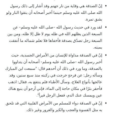
إنّ الصدقة هي وقاية من نار جهنم وقد أشار إلى ذلك رسول
الله صلى الله عليه وسلم حينما أخبر أصحابه أن يتقوا النار ولو
بشق تمرة.
لقد ورد في حديث رسول الله -صلى الله عليه وسلم- عن
السبعة الذين يظلهم الله في ظله يوم لا ظل إلا ظله، ومن بين
السبعة رجل تصدّق بصدقة فأخفاها فلا تعلم شماله ما أنفقت
يمينه.
إنّ في الصدقة مداواة للإنسان من الأمراض الجسدية، حيث
أخبر رسول الله -صلى الله عليه وسلم- أصحابه أن يتداووا
بالصدقة، وما ورد في ذلك أن أحدهم قال: “سمعت ابن المبارك
وسأله رجل: عن قرحةٍ خرجت في ركبته منذ سبع سنين، وقد
عالجها بأنواع العلاج، وسأل الأطباء فلم ينتفع به، فقال: اذهب
فأحفر بئرًا في مكان حاجة إلى الماء، فإني أرجو أن ينبع هناك
عين ويمسك عنك الدم، ففعل الرجل فبرأ”.
إنّ في الصدقة دواء للمسلم من الأمراض القلبية التي قد تلحق
به مثل القسوة والعجب والكبر والغرور وغير ذلك.