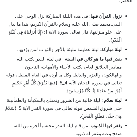
الحصر:
نزول القرآن فيها
: في هذه الليلة المباركة نزل الوحي على
النبي.محمد صلى الله عليه وسلام بالقرآن الكريم، هذا ما يدل
على علو منزلتها، قال تعالى سورة الآية 1: {إِنَّا أَنزلْنَاهُ فِي لَيْلَةِ
الْقَدْرِ}.
ليلة مباركة
: ليلة عظيمة مليئة بالأجر والثواب لمن يؤديها.
يقدر فيها ما هو كائن في السنة
: في ليلة القدر يكتب الله
مقادير الخلائق لعام، يكتب الأحياء والأمهات، الناجون
والهالكون، والعزيز والذليل وكل ما أرده في العام المقبل، قوله
تعالى في سورة الدخان الآية 4_5: {فِيهَا يُفْرَقُ كُلُّ أَمْرٍ حَكِيمٍ
أَمْرًا مِنْ عِنْدِنَا إِنَّا كُنَّا مُرْسِلِينَ}.
ليلة سلام
: ليلة خالية من الشرور وتمتلئ بالسكيأنة والطمأنينة
حتى شروق الشمس قوله تعالى في سورة القدر الآية 5: {سَلامٌ
هِيَ حَتَّى مَطْلَعِ الْفَجْرِ}.
يغفر فيها الذنوب
: من قام ليلة القدر محتسباً أجره من الله،
صفح وعنه وغفر له ذنوبه.