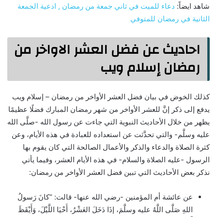
شاهد ايضاً:
دعاء للميت في ثاني جمعة من رمضان , ادعية الجمعة
الثانية في رمضان للمتوفي
احاديث عن فضل العشر الاواخر من
رمضان إسلام ويب
كذلك الخوض في بيان فضل العشر الأواخر من رمضان – إسلام ويب
يدفع إلى ذكر إنَّ للعشر الأواخر من شهر رمضان المبارك فضلًا عظيمًا
يظهر من خلال الأحاديث النبوية التي جاءت عن رسول الله -صلَّى الله
عليه وسلَّم- والتي تحدَّثت عن استعداده للعبادة في هذه الأيام، وعن
كثرة الصلاة والدعاء والذكر والأعمال الصالحة التي كان يقوم بها
الرسول -عليه الصلاة والسلام- في هذه الأيام العشر، وفيما يأتي
نذكر بعض الأحاديث التي تبين فضل العشر الأواخر من رمضان:
عن عائشة أم المؤمنين -رضي الله عنها- قالت: “كانَ رَسولُ
اللهِ صَلَّى اللَّهُ عليه وسلَّمَ، إذَا دَخَلَ العَشْرُ، أَحْيَا اللَّيْلَ، وَأَيْقَظَ