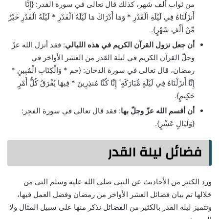
من ثواب ألف شهر، كذلك قال تعالى في سورة القدر: {إِنَّا
أَنزَلْنَاهُ فِي لَيْلَةِ الْقَدْرِ * وَمَا أَدْرَاكَ مَا لَيْلَةُ الْقَدْرِ * لَيْلَةُ الْقَدْرِ خَيْرٌ
مِّنْ أَلْفِ شَهْرٍ}.
أن جعل نزول القرآن الكريم في هذه الليالي
: فقد أنزل الله عزّ
وجلّ القرآن الكريم في ليلة القدر من العشر الأواخر في
رمضان، قال تعالى في سورة الدخان: {حم * وَالْكِتَابِ الْمُبِينِ *
إِنَّا أَنزَلْنَاهُ فِي لَيْلَةٍ مُّبَارَكَةٍ ۚ إِنَّا كُنَّا مُنذِرِينَ * فِيهَا يُفْرَقُ كُلُّ أَمْرٍ
حَكِيمٍ}.
أن أقسم الله عزّ وجلّ بها
: فقد قال تعالى في سورة الفجر:
{وَلَيَالٍ عَشْرٍ}.
فضائل ليلة القدر
ورد الكثير من الأحاديث عن النبي صلى الله عليه وسلم التي من
خلالها تم بيان فضائل العشر الأواخر من رمضان وفضل العمل فيها،
وتتميز ليلة القدر بالكثير من الفضائل نذكر منها على سبيل المثال ولا