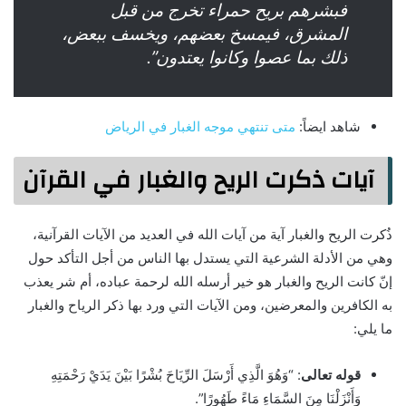
فبشرهم بريح حمراء تخرج من قبل
المشرق، فيمسخ بعضهم، ويخسف ببعض،
ذلك بما عصوا وكانوا يعتدون”.
شاهد ايضاً:
متى تنتهي موجه الغبار في الرياض
آيات ذكرت الريح والغبار في القرآن
ذُكرت الريح والغبار آية من آيات الله في العديد من الآيات القرآنية،
وهي من الأدلة الشرعية التي يستدل بها الناس من أجل التأكد حول
إنّ كانت الريح والغبار هو خير أرسله الله لرحمة عباده، أم شر يعذب
به الكافرين والمعرضين، ومن الآيات التي ورد بها ذكر الرياح والغبار
ما يلي:
قوله تعالى
: “وَهُوَ الَّذِي أَرْسَلَ الرِّيَاحَ بُشْرًا بَيْنَ يَدَيْ رَحْمَتِهِ
وَأَنْزَلْنَا مِنَ السَّمَاءِ مَاءً طَهُورًا”.