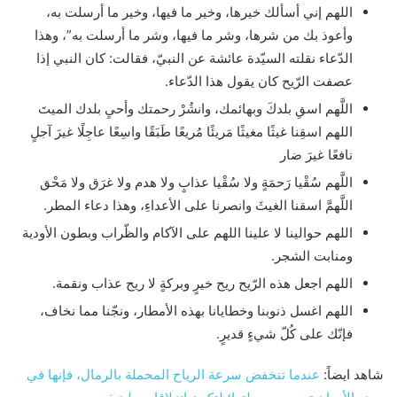
اللهم إني أسألك خيرها، وخير ما فيها، وخير ما أرسلت به،
وأعوذ بك من شرها، وشر ما فيها، وشر ما أرسلت به”، وهذا
الدّعاء نقلته السيّدة عائشة عن النبيّ، فقالت: كان النبي إذا
عصفت الرّيح كان يقول هذا الدّعاء.
اللَّهم اسقِ بلدكَ وبهائمك، وانشُرْ رحمتك وأحيِ بلدك الميتَ
اللهم اسقِنا غيثًا مغيثًا مَريئًا مُريعًا طَبَقًا واسِعًا عاجِلًا غيرَ آجلٍ
نافعًا غيرَ ضار
اللَّهم سُقْيا رَحمَةٍ ولا سُقْيا عذابٍ ولا هدم ولا غرَق ولا مَحْق
اللَّهمَّ اسقنا الغيثَ وانصرنا على الأعداءِ، وهذا دعاء المطر.
اللهم حوالينا لا علينا اللهم على الآكام والظّراب وبطون الأودية
ومنابت الشجر.
اللهم اجعل هذه الرّيح ريح خيرٍ وبركةٍ لا ريح عذاب ونقمة.
اللهم اغسل ذنوبنا وخطايانا بهذه الأمطار، ونجّنا مما نخاف،
فإنّك على كُلّ شيءٍ قديرٍ.
شاهد ايضاً:
عندما تنخفض سرعة الرياح المحملة بالرمال، فإنها في