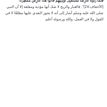
فَلَمَّا رَأَوْهُ عَارِضًا مُسْتَقْبِلَ أَوْدِيَتِهِمْ قَالُوا هَذَا عَارِضٌ مُمْطِرُنَا
،
[الأحقاف:24]“. فالغبار والريح لا شك أنها مؤذية ومقلقة إلا أن النبي
صلى الله عليه وسلم أشار إلى أنه لا يجوز التعدي عليها مطلقًا لا في
القول ولا في العمل، والله ورسوله أعلم.