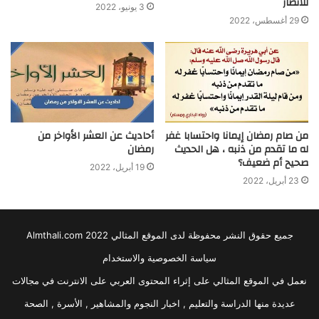
للانصار
3 يونيو، 2022
29 أغسطس، 2022
من صام رمضان إيمانا واحتسابا غفر
أحاديث عن العشر الأواخر من
له ما تقدم من ذنبه ، هل الحديث
رمضان
صحيح أم ضعيف؟
19 أبريل، 2022
23 أبريل، 2022
جميع حقوق النشر محفوظة لدى الموقع المثالي 2022 Almthali.com
سياسة الخصوصية والاستخدام
نعمل في الموقع المثالي على إثراء المحتوى العربي على الانترنت في مجالات
عديدة منها الدراسة والتعليم , اخبار النجوم والمشاهير , الأسرة , الصحة