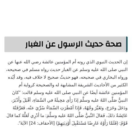
صحة حديث الرسول عن الغبار
إن الحديث النبوي الذي روته أم المؤمنين عائشة رضي الله عنها عن
النبي صلى الله عليه وسلم عن الغبار حديث رواه مسلم في صحيحه،
ورواه البخاري في صحيحه، فهو حديثٌ صحيح لا خلاف فيه، وقد أيّده
الكثير من الأحاديث الشريفة المشابهة له والصحيحة كرواية أم
المؤمنين عائشة أيضًا عن النبي صلى الله عليه وسلم قالت: “كانَ
النبيُّ صَلَّى اللهُ عليه وسلَّمَ إذَا رَأَى مَخِيلَةً في السَّمَاءِ، أقْبَلَ وأَدْبَرَ،
ودَخَلَ وخَرَجَ، وتَغَيَّرَ وجْهُهُ، فَإِذَا أمْطَرَتِ السَّمَاءُ سُرِّيَ عنْه، فَعَرَّفَتْهُ
عَائِشَةُ ذلكَ، فَقالَ النَّبيُّ صَلَّى اللهُ عليه وسلَّمَ: ما أدْرِي لَعَلَّهُ كما قالَ
قَوْمٌ: {فَلَمَّا رَأَوْهُ عَارِضًا مُسْتَقْبِلَ أَوْدِيَتِهِمْ} [الأحقاف: 24] الآيَةَ”.