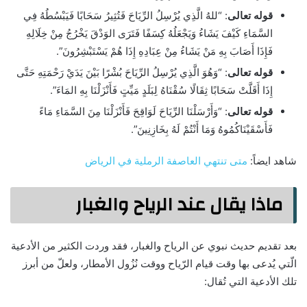
قوله تعالى
: “للهُ الَّذِي يُرْسِلُ الرِّيَاحَ فَتُثِيرُ سَحَابًا فَيَبْسُطُهُ فِي
السَّمَاءِ كَيْفَ يَشَاءُ وَيَجْعَلُهُ كِسَفًا فَتَرَى الوَدْقَ يَخْرُجُ مِنْ خِلَالِهِ
فَإِذَا أَصَابَ بِهِ مَنْ يَشَاءُ مِنْ عِبَادِهِ إِذَا هُمْ يَسْتَبْشِرُونَ”.
قوله تعالى
: “وَهُوَ الَّذِي يُرْسِلُ الرِّيَاحَ بُشْرًا بَيْنَ يَدَيْ رَحْمَتِهِ حَتَّى
إِذَا أَقَلَّتْ سَحَابًا ثِقَالًا سُقْنَاهُ لِبَلَدٍ مَيِّتٍ فَأَنْزَلْنَا بِهِ المَاءَ”.
قوله تعالى
: “وَأَرْسَلْنَا الرِّيَاحَ لَوَاقِحَ فَأَنْزَلْنَا مِنَ السَّمَاءِ مَاءً
فَأَسْقَيْنَاكُمُوهُ وَمَا أَنْتُمْ لَهُ بِخَازِنِينَ”.
شاهد ايضاً:
متى تنتهي العاصفة الرملية في الرياض
ماذا يقال عند الرياح والغبار
بعد تقديم حديث نبوي عن الرياح والغبار، فقد وردت الكثير من الأدعية
الّتي يُدعى بها وقت قيام الرّياح ووقت نُزُول الأمطار، ولعلّ من أبرز
تلك الأدعية التي تُقال: