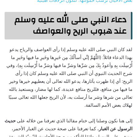
بعض الأحيان ترسب حمولتها؛ لتكون انزلاقات طينية
دعاء النبي صلى الله عليه وسلم
عند هبوب الريح والعواصف
لقد كان النبي صلى الله عليه وسلم إذا رأى العواصف والرياح يدعو
بهذا الدعاء قائلاً: (اللَّهُمَّ إنِّي أسألُكَ مِن خَيرِها وخَيرِ ما فيها وخَيرِ ما
أُرْسِلَت بِهِ وأعوذُ بِكَ مِن شرِّها وشرِّ ما فيها وشرِّ ما أُرْسِلَت بِهِ)، وفي
شرح الحديث النبوي أن النبي صلى الله عليه وسلم كان إذا رأى
الريح: أي إذا ظهرت بآثارها، يدعو الله تعالى أن يعطيهم خيرها وخير
ما فيها من منافع، فللريح منافع عديدة، كما لها مضار، ويستعيذ بالله
تعالى من شرها وشر ما أرسلت به، لأن الريح جعلها الله تعالى سببًا
لهلاك بعض الأمم السالفة.
إلى هنا نكون وصلنا إلى ختام مقالنا الذي تعرفنا من خلاله على
حديث
الرسول عن الغبار
، كما تعرفنا على صحة حديث عن الغبار الأحمر،
وينبغي على المسلم دائمًا التأكد من صحة الأحاديث النّبويّة الشريفة